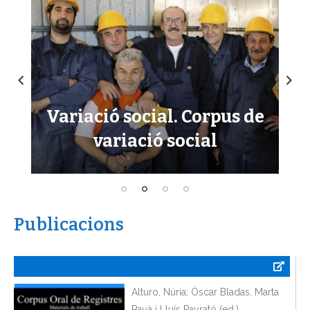
Variació social. Corpus de
C
es
variació social
Publicacions
Alturo, Núria; Òscar Bladas, Marta
Payà i Lluís Payrató (ed.)