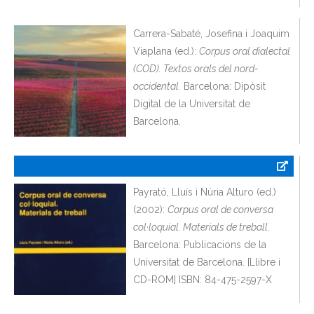
Carrera-Sabaté, Josefina i Joaquim
Viaplana (ed.):
Corpus oral dialectal
(COD). Textos orals del nord-
occidental.
Barcelona: Dipòsit
Digital de la Universitat de
Barcelona.
Payrató, Lluís i Núria Alturo (ed.)
(2002):
Corpus oral de conversa
col·loquial. Materials de treball
.
Barcelona: Publicacions de la
Universitat de Barcelona. [Llibre i
CD-ROM] ISBN: 84-475-2597-X