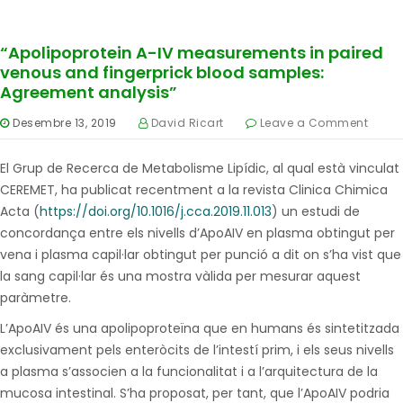
“Apolipoprotein A-IV measurements in paired
venous and fingerprick blood samples:
Agreement analysis”
Desembre 13, 2019
David Ricart
Leave a Comment
El Grup de Recerca de Metabolisme Lipídic, al qual està vinculat
CEREMET, ha publicat recentment a la revista Clinica Chimica
Acta (
https://doi.org/10.1016/j.cca.2019.11.013
) un estudi de
concordança entre els nivells d’ApoAIV en plasma obtingut per
vena i plasma capil·lar obtingut per punció a dit on s’ha vist que
la sang capil·lar és una mostra vàlida per mesurar aquest
paràmetre.
L’ApoAIV és una apolipoproteïna que en humans és sintetitzada
exclusivament pels enteròcits de l’intestí prim, i els seus nivells
a plasma s’associen a la funcionalitat i a l’arquitectura de la
mucosa intestinal. S’ha proposat, per tant, que l’ApoAIV podria