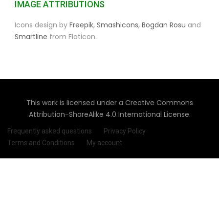
IMAGE ATTRIBUTIONS
Icons design by
Freepik
,
Smashicons
,
Bogdan Rosu
and
Smartline
from Flaticon.
This work is licensed under a Creative Commons
Attribution-ShareAlike 4.0 International License.
Frequently asked questions
Privacy Policy
Terms and Conditions
My account