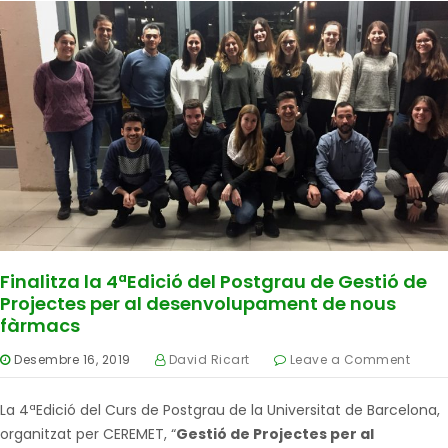
Finalitza la 4ªEdició del Postgrau de Gestió de
Projectes per al desenvolupament de nous
fàrmacs
Desembre 16, 2019
David Ricart
Leave a Comment
La 4ªEdició del Curs de Postgrau de la Universitat de Barcelona,
organitzat per CEREMET, “
Gestió de Projectes per al