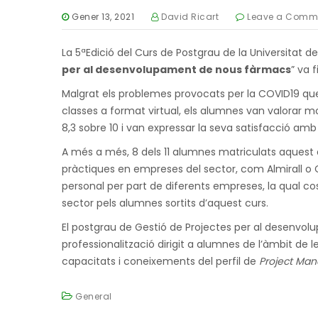
Gener 13, 2021
David Ricart
Leave a Comm
La 5ªEdició del Curs de Postgrau de la Universitat d
per al desenvolupament de nous fàrmacs
” va 
Malgrat els problemes provocats per la COVID19 que v
classes a format virtual, els alumnes van valorar m
8,3 sobre 10 i van expressar la seva satisfacció amb 
A més a més, 8 dels 11 alumnes matriculats aquest 
pràctiques en empreses del sector, com Almirall o 
personal per part de diferents empreses, la qual co
sector pels alumnes sortits d’aquest curs.
El postgrau de Gestió de Projectes per al desenvo
professionalització dirigit a alumnes de l’àmbit de l
capacitats i coneixements del perfil de
Project Man
General