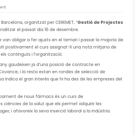
ent
e Barcelona, organitzat per CEREMET, “
Gestió de Projectes
finalitzar el passat dia 16 de desembre.
an obligar a fer ajusts en el temari i passar la majoria de
olt positivament el curs assignat-li una nota mitjana de
els continguts i l’organització.
any gaudeixen ja d’una posició de contracte en
Covance, i la resta estan en rondes de selecció de
sa indica el gran interès que hi ha des de les empreses del
lupament de nous fàrmacs és un curs de
es ciències de la salut que els permet adquirir les
ager
, i afavoreix la seva inserció laboral a la indústria.