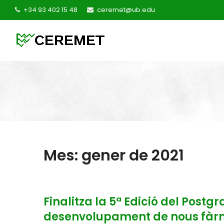
+34 93 402 15 48
ceremet@ub.edu
Mes: gener de 2021
Finalitza la 5ª Edició del Postg
desenvolupament de nous fà