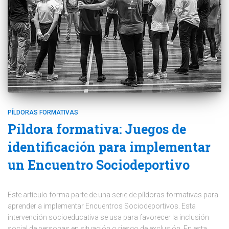
PÍLDORAS FORMATIVAS
Píldora formativa: Juegos de
identificación para implementar
un Encuentro Sociodeportivo
Este artículo forma parte de una serie de píldoras formativas para
aprender a implementar Encuentros Sociodeportivos. Esta
intervención socioeducativa se usa para favorecer la inclusión
social de personas en situación o riesgo de exclusión. En esta