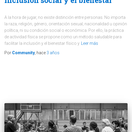
inclusión social y el bienestar
A la hora de jugar, no existe distinción entre personas. No importa
la raza, religión, género, orientación sexual, nacionalidad u opinión
política, ni su condición social o económica. Por ello, la práctica
de actividad física se propone como un método saludable para
facilitar la inclusión y el bienestar físico y
Leer más
Por
Community
, hace
3 años