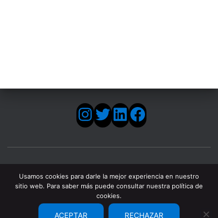
INSTAGRAM
TWITTER
LINKEDIN
FACEBOOK
Usamos cookies para darle la mejor experiencia en nuestro
sitio web. Para saber más puede consultar nuestra política de
cookies.
INICIO
PROYECTO
ENCUENTROS SOCIODEPORTIVOS
ACEPTAR
RECHAZAR