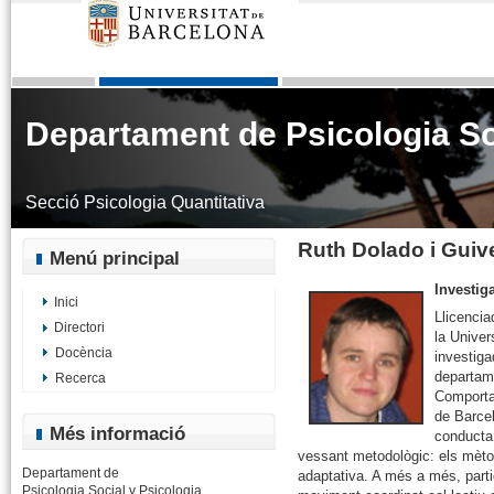
Departament de Psicologia Soc
Secció Psicologia Quantitativa
Ruth Dolado i Guiv
Menú principal
Investig
Inici
Llicencia
Directori
la Univer
Docència
investiga
departam
Recerca
Comportam
de Barcel
Més informació
conducta 
vessant metodològic: els mèto
Departament de
adaptativa. A més a més, partic
Psicologia Social y Psicologia