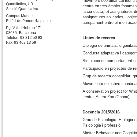
moviment coordinat col·lectiu 
Quantitativa, UB
centra en tres àmbits fonament
Secció Quantitativa
la conducta, b) assignatures de
Campus Mundet
assignatures aplicades, l’obje
Edifici de Ponent 4a planta
apropament entre el món acadè
Pg. Vall d'Hebron 171
08035- Barcelona
Línies de recerca
Telèfon: 93 312 50 93
Fax: 93 402 13 59
Etologia de primats: organitzac
Conducta adaptativa i categori
Simulació de comportament es
Participació en projectes de re
Grup de recerca consolidat: gr
Movimiento colectivo coordinad
A conservation project for Wh
centre, Accra Zoo (Ghana)
Docència 2015/2016
Grau de Psicologia: Etologia i
Psicologia i professió
Màster Behaviour and Cognitio