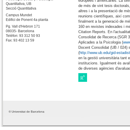
europees i americanes. La seva 
Quantitativa, UB
de més de vint tesis doctorals,
Secció Quantitativa
altres i a la presentació de 
Campus Mundet
reunions científiques, així com 
Edifici de Ponent 4a planta
finalment a la generació de mé
160 en revistes indexades i mé
Pg. Vall d'Hebron 171
08035- Barcelona
Citation Reports. En l'actualit
Telèfon: 93 312 50 93
Consolidat de Recerca (SGR 3
Fax: 93 402 13 59
Aplicades a la Psicologia (
www
Docent Consolidat (UB / 024) s
(
http://www.ub.edu/gid-estadist
en la gestió universitària tant 
institucions. Igualment és ava
de diverses agències d'avaluac
© Universitat de Barcelona