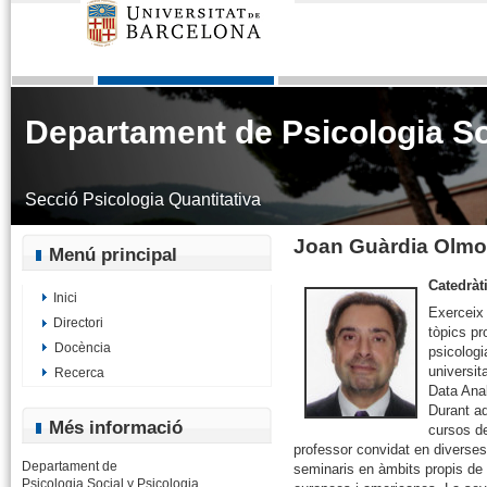
Departament de Psicologia Soc
Secció Psicologia Quantitativa
Joan Guàrdia Olm
Menú principal
Catedràti
Inici
Exerceix 
Directori
tòpics pr
Docència
psicologi
universit
Recerca
Data Anal
Durant aq
Més informació
cursos de
professor convidat en diverses
Departament de
seminaris en àmbits propis de l
Psicologia Social y Psicologia