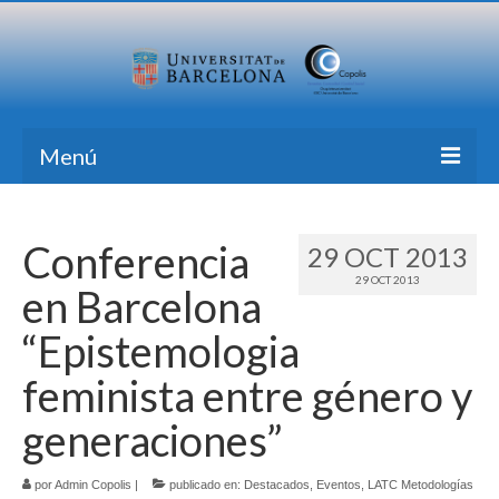
Menú
Inicio
Conferencia
29 OCT 2013
Investigación
29 OCT 2013
en Barcelona
Formación
“Epistemologia
Transferencia
feminista entre género y
Publicaciones
generaciones”
Todas las Noticias
por
Admin Copolis
|
publicado en:
Destacados
,
Eventos
,
LATC Metodologías
Contacto