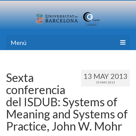
Menú
Inicio
Investigación
Sexta
13 MAY 2013
13 MAY 2013
Formación
conferencia
Transferencia
del ISDUB: Systems of
Publicaciones
Meaning and Systems of
Todas las Noticias
Practice, John W. Mohr
Contacto