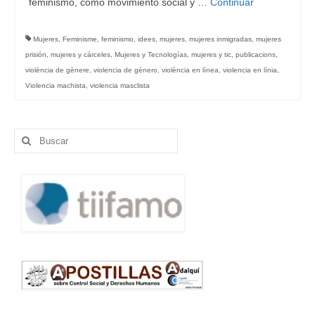
feminismo, como movimiento social y …
Continuar
Mujeres
,
Feminisme
,
feminismo
,
idees
,
mujeres
,
mujeres inmigradas
,
mujeres
prisión
,
mujeres y cárceles
,
Mujeres y Tecnologías
,
mujeres y tic
,
publicacions
,
violència de gènere
,
violencia de género
,
violència en línea
,
violencia en línia
,
Violencia machista
,
violencia masclista
Buscar
por: