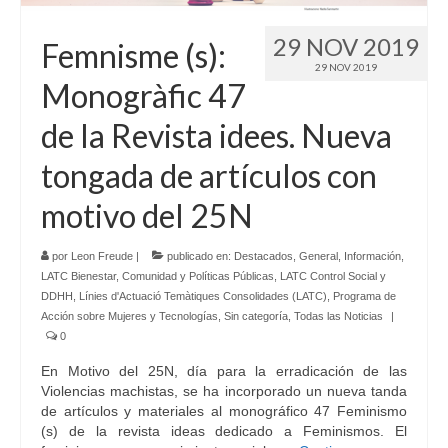
Idioma:
29 NOV 2019
Femnisme (s):
29 NOV 2019
Monogràfic 47
de la Revista idees. Nueva
tongada de artículos con
motivo del 25N
por
Leon Freude
|
publicado en:
Destacados
,
General
,
Información
,
LATC Bienestar, Comunidad y Políticas Públicas
,
LATC Control Social y
DDHH
,
Línies d'Actuació Temàtiques Consolidades (LATC)
,
Programa de
Acción sobre Mujeres y Tecnologías
,
Sin categoría
,
Todas las Noticias
|
0
En Motivo del 25N, día para la erradicación de las
Violencias machistas, se ha incorporado un nueva tanda
de artículos y materiales al monográfico 47 Feminismo
(s) de la revista ideas dedicado a Feminismos. El