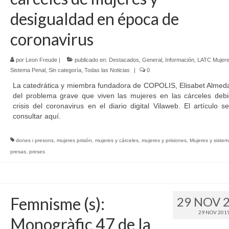
desigualdad en época de
coronavirus
por
Leon Freude
|
publicado en:
Destacados
,
General
,
Información
,
LATC Mujere
Sistema Penal
,
Sin categoría
,
Todas las Noticias
|
0
La catedrática y miembra fundadora de COPOLIS, Elisabet Almeda
del problema grave que viven las mujeres en las cárceles debi
crisis del coronavirus en el diario digital Vilaweb. El artículo 
consultar aquí.
dones i presons
,
mujeres prisión
,
mujeres y cárceles
,
mujeres y prisiones
,
Mujeres y sistem
presas
,
preses
Femnisme (s):
29 NOV 
29 NOV 201
Monogràfic 47 de la