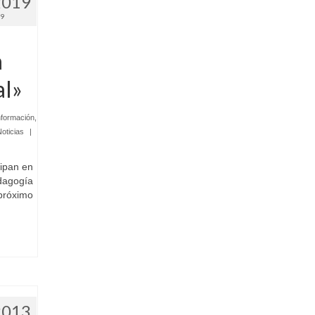
2019
19
a
al»
nformación
,
oticias
|
cipan en
dagogía
próximo
2013