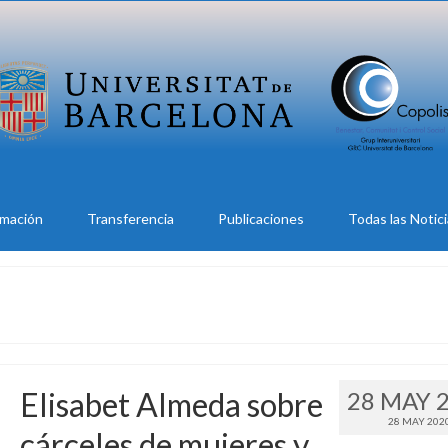
rmación
Transferencia
Publicaciones
Todas las Notic
Elisabet Almeda sobre
28 MAY 
28 MAY 202
cárceles de mujeres y