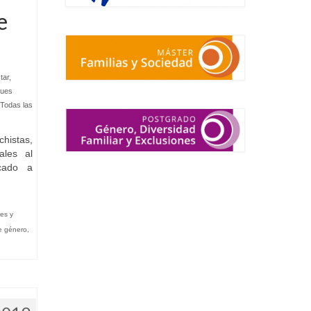
e
tar,
ques
Todas las
chistas,
ales al
cado a
es y
de género
,