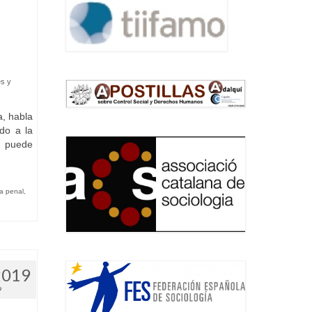
s y
, habla
do a la
se puede
a penal
,
2019
9