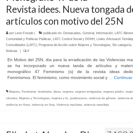
Revista idees. Nueva tongada d
artículos con motivo del 25N
por
Leon Freude
|
publicado en:
Destacados
,
General
,
Información
,
LATC Bienes
Comunidad y Políticas Públicas
,
LATC Control Social y DDHH
,
Línies d'Actuació Temàti
Consolidades (LATC)
,
Programa de Acción sobre Mujeres y Tecnologías
,
Sin categoría
,
Noticias
|
0
En Motivo del 25N, día para la erradicación de las Violencias ma
se ha incorporado un nueva tanda de artículos y materi
monográfico 47 Feminismo (s) de la revista ideas dedi
Feminismos. El feminismo, como movimiento social y …
Continuar
Mujeres
,
Feminisme
,
feminismo
,
idees
,
mujeres
,
mujeres inmigradas
,
mujeres prisión
,
mujer
cárceles
,
Mujeres y Tecnologías
,
mujeres y tic
,
publicacions
,
violència de gènere
,
violencia 
violència en línea
,
violencia en línia
,
Violencia machista
,
violencia masclista