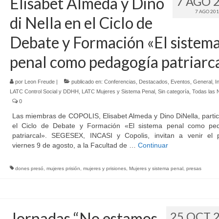
Elisabet Almeda y Dino
7 AGO 
7 AGO 20
di Nella en el Ciclo de
Debate y Formación «El sistem
penal como pedagogía patriarc
por
Leon Freude
|
publicado en:
Conferencias
,
Destacados
,
Eventos
,
General
,
I
LATC Control Social y DDHH
,
LATC Mujeres y Sistema Penal
,
Sin categoría
,
Todas las N
0
Las miembras de COPOLIS, Elisabet Almeda y Dino DiNella, parti
el Ciclo de Debate y Formación «El sistema penal como pe
patriarcal». SEGESEX, INCASI y Copolis, invitan a venir el 
viernes 9 de agosto, a la Facultad de …
Continuar
dones presó
,
mujeres prisión
,
mujeres y prisiones
,
Mujeres y sistema penal
,
presas
Jornadas “No estamos
25 OCT 