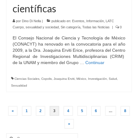
científicas
por
Dino Di Nella
|
publicado en:
Eventos
,
Información
,
LATC
Cuerpo, sexualidad y sociedad
,
Sin categoría
,
Todas las Noticias
|
0
El Consejo Nacional de Ciencia y Tecnología de México
(CONACYT) ha renovado en la convocatoria para el año
2009, a la Dra. Joaquina Erviti Erice, profesora del Centro
Regional de Investigaciones Multidisciplinarias (CRIM)
de la UNAM y miembro del Grupo …
Continuar
Ciencias Sociales
,
Copolis
,
Joaquina Erviti
,
México
,
Investigación
,
Salud
,
Sexualidad
Navegación
«
1
2
3
4
5
6
…
8
de
»
entradas
Buscar