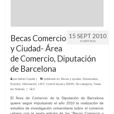
Idioma:
15 SEPT 2010
Becas Comercio
15 SEPT 2010
y Ciudad- Área
de Comercio, Diputación
de Barcelona
por
Admin Copolis
|
publicado en:
Becas y ayudas
,
Destacados
,
Eventos
,
Información
,
LATC Control Social y DDHH
,
Sin categoría
,
Todas
las Noticias
|
0
El Área de Comercio de la Diputación de Barcelona
quiere seguir impulsando el año 2010 la realización de
estudios de investigación universitaria sobre el comercio
urbano con la sexta edición de las “Becas Comercio y