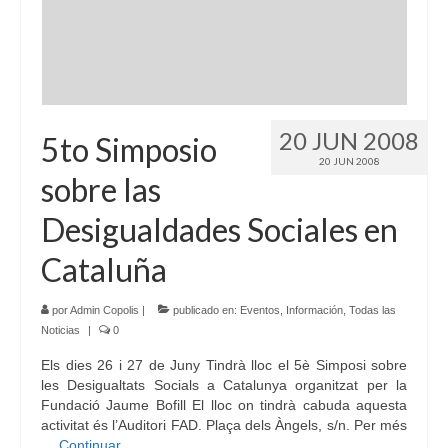
Idioma:
20 JUN 2008
5to Simposio
20 JUN 2008
sobre las
Desigualdades Sociales en
Cataluña
por
Admin Copolis
|
publicado en:
Eventos
,
Información
,
Todas las
Noticias
|
0
Els dies 26 i 27 de Juny Tindrà lloc el 5è Simposi sobre
les Desigualtats Socials a Catalunya organitzat per la
Fundació Jaume Bofill El lloc on tindrà cabuda aquesta
activitat és l’Auditori FAD. Plaça dels Àngels, s/n. Per més
…
Continuar