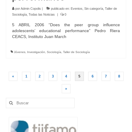
por
Admin Copolis
|
publicado en:
Eventos
,
Sin categoría
,
Taller de
Sociología
,
Todas las Noticias
|
0
5 ABRIL 2006 “Does the peer group influence
adolescents’ educational performance” Pedro Riera
CEACS, Instituto Juan March
Jóvenes
,
Investigación
,
Sociología
,
Taller de Sociología
Navegación
«
1
2
3
4
5
6
7
8
de
»
entradas
Buscar
por: