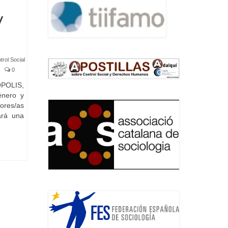
y
rol Social
|
0
OPOLIS,
énero y
ores/as
ará una