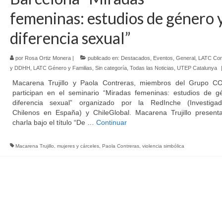
femeninas: estudios de género 
diferencia sexual”
por
Rosa Ortiz Monera
|
publicado en:
Destacados
,
Eventos
,
General
,
LATC Cont
y DDHH
,
LATC Género y Familias
,
Sin categoría
,
Todas las Noticias
,
UTEP Catalunya
Macarena Trujillo y Paola Contreras, miembros del Grupo C
participan en el seminario “Miradas femeninas: estudios de g
diferencia sexual” organizado por la RedInche (Investigad
Chilenos en España) y ChileGlobal. Macarena Trujillo present
charla bajo el título “De …
Continuar
Macarena Trujillo
,
mujeres y cárceles
,
Paola Contreras
,
violencia simbólica