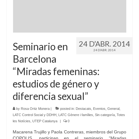
Idioma:
24 D’ABR. 2014
Seminario en
24 D’ABR. 2014
Barcelona
“Miradas femeninas:
estudios de género y
diferencia sexual”
by
Rosa Ortiz Monera
|
posted in:
Destacats
,
Eventos
,
General
,
LATC Control Social y DDHH
,
LATC Gènere i famílies
,
Sin categoría
,
Totes
les Notícies
,
UTEP Catalunya
|
0
Macarena Trujillo y Paola Contreras, miembros del Grupo
COPOLIS, participan en el seminario “Miradas