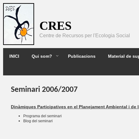
Pasar al contenido principal
CRES
Centre de Recursos per l'Ecologia Social
2GES
INICI
Qui som?
Publicacions
Material de su
Seminari 2006/2007
Dinàmiques Participatives en el Planejament Ambiental i de l
Programa del seminari
Blog del seminari