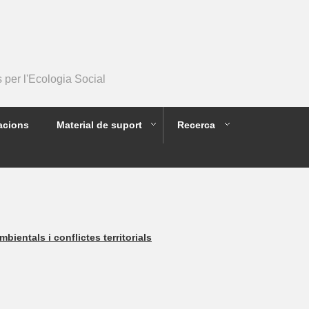
per l'Ecologia Social
acions
Material de suport
Recerca
ientals i conflictes territorials