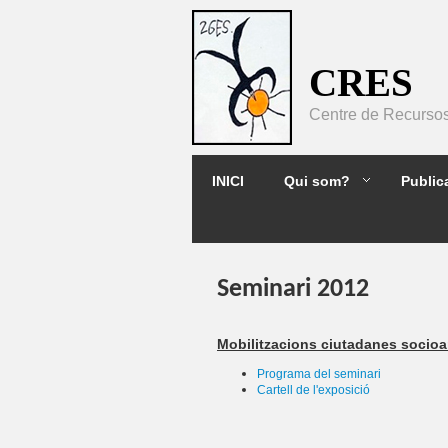
Pasar al contenido principal
CRES
Centre de Recursos 
2GES
INICI
Qui som?
Public
Seminari 2012
Mobilitzacions ciutadanes socioamb
Programa del seminari
Cartell de l'exposició