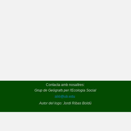
Contacta amb nosaltres:
Grup de Geògrafs per l'Ecologia Social
alió@ub.edu
Autor del logo: Jordi Ribas Boldú