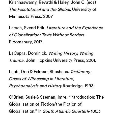
Krishnaswamy, Revathi & Haley, John C. (eds)
The Posctolonial and the Global.
University of
Minnesota Press. 2007
Larsen, Svend Erik.
Literature and the Experience
of Globalization: Texts Without Borders.
Bloomsbury, 2017.
LaCapra, Dominick.
Writing History, Writing
Trauma.
John Hopkins University Press, 2001.
Laub, Dori & Felman, Shoshana.
Testimony:
Crises of Witnessing in Literature,
Psychoanalysis and History.
Routledge. 1993.
O’Brien, Susie & Szeman, Imre. “Introduction: The
Globalization of Fiction/the Fiction of
Globalization.” In
South Atlantic Quarterly
100.3