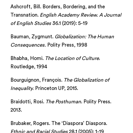
Ashcroft, Bill. Borders, Bordering, and the
Transnation.
English Academy Review. A Journal
of English Studies
36.1 (2019): 5-19
Bauman, Zygmunt.
Globalization: The Human
Consequences.
Polity Press, 1998
Bhabha, Homi.
The Location of Culture
.
Routledge, 1994
Bourguignon, François.
The Globalization of
Inequality.
Princeton UP, 2015.
Braidotti, Rosi.
The Posthuman
. Polity Press.
2013.
Brubaker, Rogers. The ‘Diaspora’ Diaspora.
Ethnic and Racial Studies
28.1 (2005): 1-19