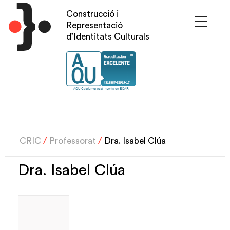
Vés
Construcció i
al
Representació
contingut
d’Identitats Culturals
CRIC
/
Professorat
/
Dra. Isabel Clúa
Dra. Isabel Clúa