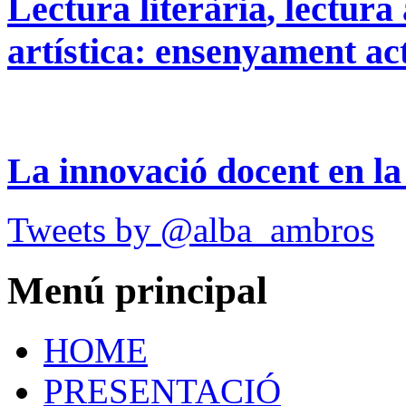
Lectura
literària
,
lectura
artística
:
ensenyament
ac
La
innovació
docent en l
Tweets by @alba_ambros
Menú
principal
HOME
PRESENTACIÓ