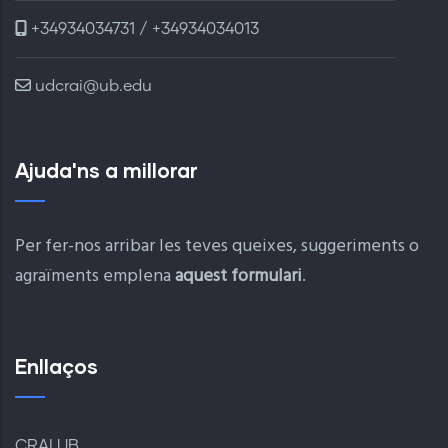
+34934034731 / +34934034013
udcrai@ub.edu
Ajuda'ns a millorar
Per fer-nos arribar les teves queixes, suggeriments o
agraïments emplena
aquest formulari
.
Enllaços
CRAI UB