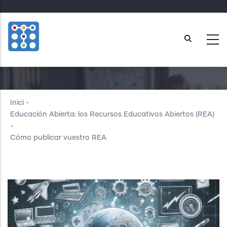
Skip
to
main
content
Cómo publicar vuestro REA
Inici
-
Educación Abierta: los Recursos Educativos Abiertos (REA)
-
Cómo publicar vuestro REA