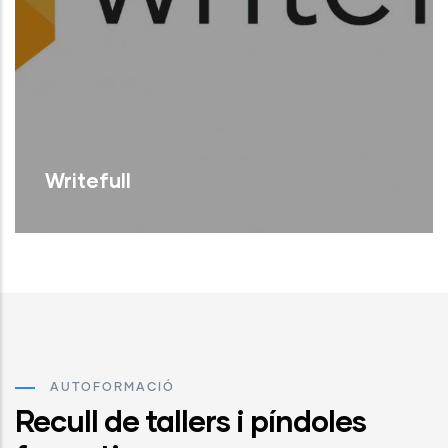
Writefull
Writefull
és un complement, disp
Llegir Més
AUTOFORMACIÓ
Recull de tallers i píndoles