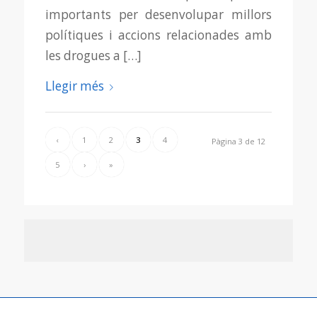
importants per desenvolupar millors
polítiques i accions relacionades amb
les drogues a […]
Llegir més
‹
1
2
3
4
Pàgina 3 de 12
5
›
»