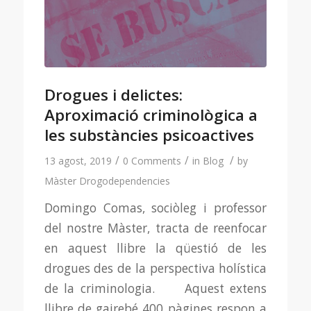
Drogues i delictes:
Aproximació criminològica a
les substàncies psicoactives
/
/
/
13 agost, 2019
0 Comments
in
Blog
by
Màster Drogodependencies
Domingo Comas, sociòleg i professor
del nostre Màster, tracta de reenfocar
en aquest llibre la qüestió de les
drogues des de la perspectiva holística
de la criminologia. Aquest extens
llibre de gairebé 400 pàgines respon a