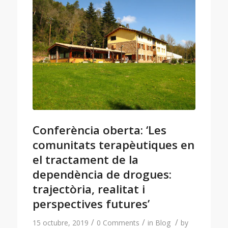
Conferència oberta: ‘Les
comunitats terapèutiques en
el tractament de la
dependència de drogues:
trajectòria, realitat i
perspectives futures’
/
/
/
15 octubre, 2019
0 Comments
in
Blog
by