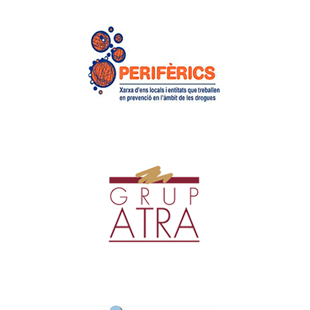
Xarxa d’ens locals i entitats
que treballen en prevenció
en l’àmbit de les drogues
Xarxa Perifèrics
Grup Atra