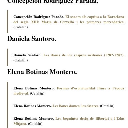
Concepción Rodríguez Parada.
Concepción Rodríguez Parada.
El socors als captius a la Barcelona
del segle XIII: Maria de Cervelló i les primeres mercedàries.
(Catalán)
Daniela Santoro.
Daniela Santoro.
Les dones de les vespres sicilianes (1282-1287).
(Catalán)
Elena Botinas Montero.
Elena Botinas Montero.
Formes d'espiritualitat lliure a l'època
medieval.
(Catalán)
Elena Botinas Montero.
Les bones dames: les càtares.
(Catalán)
Elena Botinas Montero.
Les beguines: desig de llibertat a l’Edat
Mitjana.
(Catalán)