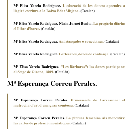
Mª Elisa Varela Rodríguez.
L'educació de les dones: aprendre a
llegir i escriure a la Baixa Edat Mitjana.
(Catalán)
Mª Elisa Varela Rodríguez. Núria Jornet Benito.
La pregària dìària:
el llibre d'hores.
(Catalán)
Mª Elisa Varela Rodríguez.
Amistançades o concubines.
(Catalán)
Mª Elisa Varela Rodríguez.
Cortesanes, dones de confiança.
(Catalán)
Mª Elisa Varela Rodríguez.
"Les Bàrbares": les dones participants
al Setge de Girona, 1809.
(Catalán)
Mª Esperança Correu Perales.
Mª Esperança Correu Perales.
Ermessenda de Carcassona: el
matrocini d'art d'una gran comtessa.
(Catalán)
Mª Esperança Correu Perales.
La pintura femenina als monestirs:
les cartes de professió monàstiques.
(Catalán)