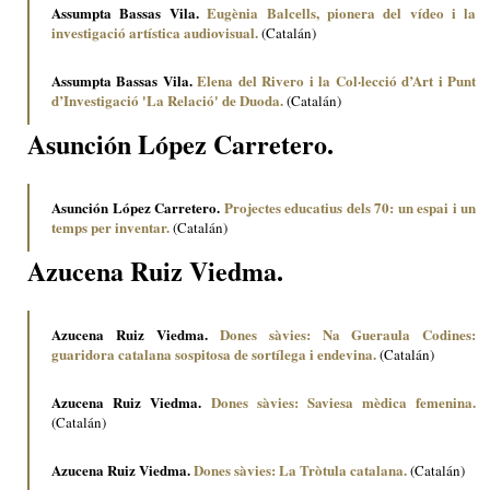
Assumpta Bassas Vila.
Eugènia Balcells, pionera del vídeo i la
investigació artística audiovisual.
(Catalán)
Assumpta Bassas Vila.
Elena del Rivero i la Col·lecció d’Art i Punt
d’Investigació 'La Relació' de Duoda.
(Catalán)
Asunción López Carretero.
Asunción López Carretero.
Projectes educatius dels 70: un espai i un
temps per inventar.
(Catalán)
Azucena Ruiz Viedma.
Azucena Ruiz Viedma.
Dones sàvies: Na Gueraula Codines:
guaridora catalana sospitosa de sortílega i endevina.
(Catalán)
Azucena Ruiz Viedma.
Dones sàvies: Saviesa mèdica femenina.
(Catalán)
Azucena Ruiz Viedma.
Dones sàvies: La Tròtula catalana.
(Catalán)