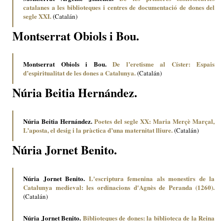
catalanes a les biblioteques i centres de documentació de dones del
segle XXI.
(Catalán)
Montserrat Obiols i Bou.
Montserrat Obiols i Bou.
De l’eretisme al Císter: Espais
d’espiritualitat de les dones a Catalunya.
(Catalán)
Núria Beitia Hernández.
Núria Beitia Hernández.
Poetes del segle XX: Maria Merçè Marçal,
L’aposta, el desig i la pràctica d’una maternitat lliure.
(Catalán)
Núria Jornet Benito.
Núria Jornet Benito.
L'escriptura femenina als monestirs de la
Catalunya medieval: les ordinacions d'Agnès de Peranda (1260).
(Catalán)
Núria Jornet Benito.
Biblioteques de dones: la biblioteca de la Reina