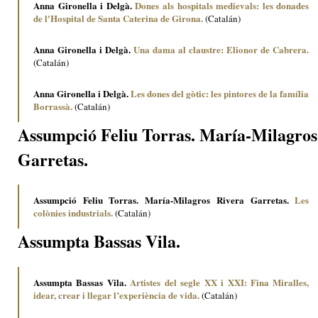
Anna Gironella i Delgà.
Dones als hospitals medievals: les donades
de l'Hospital de Santa Caterina de Girona.
(Catalán)
Anna Gironella i Delgà.
Una dama al claustre: Elionor de Cabrera.
(Catalán)
Anna Gironella i Delgà.
Les dones del gòtic: les pintores de la família
Borrassà.
(Catalán)
Assumpció Feliu Torras. María-Milagros
Garretas.
Assumpció Feliu Torras. María-Milagros Rivera Garretas.
Les
colònies industrials.
(Catalán)
Assumpta Bassas Vila.
Assumpta Bassas Vila.
Artistes del segle XX i XXI: Fina Miralles,
idear, crear i llegar l’experiència de vida.
(Catalán)