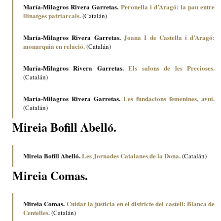
María-Milagros Rivera Garretas.
Peronella i d’Aragó: la pau entre
llinatges patriarcals.
(Catalán)
María-Milagros Rivera Garretas.
Joana I de Castella i d’Aragó:
monarquia en relació.
(Catalán)
María-Milagros Rivera Garretas.
Els salons de les Precioses.
(Catalán)
María-Milagros Rivera Garretas.
Les fundacions femenines, avui.
(Catalán)
Mireia Bofill Abelló.
Mireia Bofill Abelló.
Les Jornades Catalanes de la Dona.
(Catalán)
Mireia Comas.
Mireia Comas.
Cuidar la justícia en el districte del castell: Blanca de
Centelles.
(Catalán)