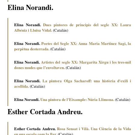
Elina Norandi.
Elina Norandi.
Dues pintores de principis del segle XX: Laura
Albéniz i Lluïsa Vidal.
(Catalán)
Elina Norandi.
Poetes del Segle XX: Anna Maria Martínez Sagi, la
perpètua desterrada.
(Catalán)
Elina Norandi.
Artistes del segle XX: Margarita Xirgu i les tres-mil
dones mudes que l’envoltaven.
(Catalán)
Elina Norandi.
La pintora Olga Sacharoff: una història d'exili i
acollida.
(Catalán)
Elina Norandi.
Una pintora de l'Eixample: Núria Llimona.
(Catalán)
Esther Cortada Andreu.
Esther Cortada Andreu.
Rosa Sensat i Vilà. Una Ciència de la Vida
en una escola com la llar.
(Catalán)