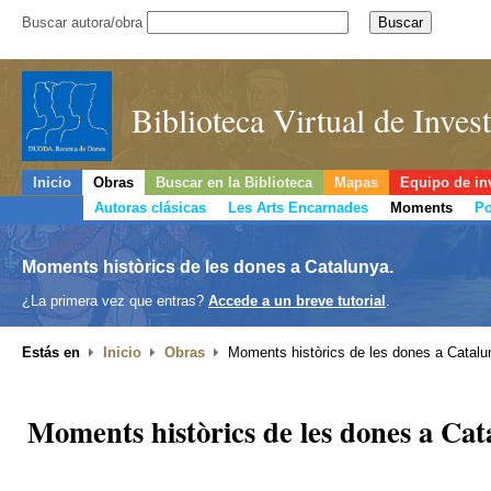
Buscar autora/obra
Biblioteca Virtual de Inve
Inicio
Obras
Buscar en la Biblioteca
Mapas
Equipo de in
Autoras clásicas
Les Arts Encarnades
Moments
Po
Moments històrics de les dones a Catalunya.
¿La primera vez que entras?
Accede a un breve tutorial
.
Estás en
Inicio
Obras
Moments històrics de les dones a Catalu
Moments històrics de les dones a Cat