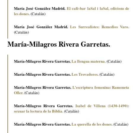
María José González Madrid.
El cafè-bar laSal i laSal, edicions de
les dones.
(Catalán)
María José González Madrid.
Les Surrealistes: Remedios Varo.
(Catalán)
María-Milagros Rivera Garretas.
María-Milagros Rivera Garretas.
La llengua materna.
(Catalán)
María-Milagros Rivera Garretas.
Les Trovadores.
(Catalán)
María-Milagros Rivera Garretas.
L’escriptura femenina: Ramoneta
Oller.
(Catalán)
María-Milagros Rivera Garretas.
Isabel de Villena (1430-1490):
sexuar la lectura de la Bíblia.
(Catalán)
María-Milagros Rivera Garretas.
La querella de les dones.
(Catalán)