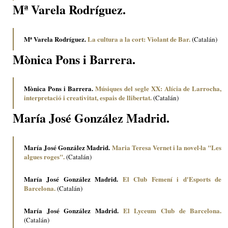
Mª Varela Rodríguez.
Mª Varela Rodríguez.
La cultura a la cort: Violant de Bar.
(Catalán)
Mònica Pons i Barrera.
Mònica Pons i Barrera.
Músiques del segle XX: Alícia de Larrocha,
interpretació i creativitat, espais de llibertat.
(Catalán)
María José González Madrid.
María José González Madrid.
Maria Teresa Vernet i la novel·la "Les
algues roges".
(Catalán)
María José González Madrid.
El Club Femení i d'Esports de
Barcelona.
(Catalán)
María José González Madrid.
El Lyceum Club de Barcelona.
(Catalán)