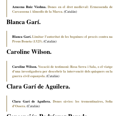
Azucena Ruiz Viedma.
Dones en el dret medieval: Ermessenda de
Carcassona i Almodis de la Marca.
(Catalán)
Blanca Garí.
Blanca Garí.
Limitar l'autoritat de les beguines: el procés contra na
Prous Boneta (1325).
(Catalán)
Caroline Wilson.
Caroline Wilson.
Vocació de testimoni: Rosa Serra i Sala, o el viatge
d'una investigadora per descobrir la intervenció dels quàquers en la
guerra civil espanyola.
(Catalán)
Clara Garí de Aguilera.
Clara Garí de Aguilera.
Dones sàvies: les trementinaires, Sofia
d'Ossera.
(Catalán)