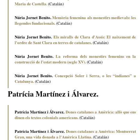
Maria de Castella.
(Catalán)
Núria Jornet Benito.
Memòria femenina als monestirs medievals: les
llegendes fundacionals.
(Catalán)
Núria Jornet Benito.
Els miralls de Clara d'Assís: El naixement de
l'ordre de Sant Clara en terres de catalanes.
(Catalán)
Núria Jornet Benito.
La reforma dels monestirs femenins en la
construcció de l’estat modern (segle XV).
(Catalán)
Núria Jornet Benito.
Concepció Soler i Serra, o les “indianes” a
Catalunya.
(Catalán)
Patrícia Martínez i Álvarez.
Patrícia Martínez i Álvarez.
Dones catalanes a Amèrica: allò que ens
diuen els textos colonials americans.
(Catalán)
Patrícia Martínez i Álvarez.
Dones catalanes a Amèrica: Montserrat
Grau, una vida donada a l'Amèrica Llatina.
(Catalán)