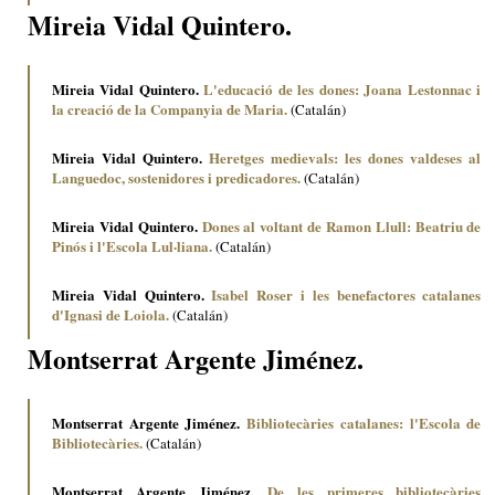
Mireia Vidal Quintero.
Mireia Vidal Quintero.
L'educació de les dones: Joana Lestonnac i
la creació de la Companyia de Maria.
(Catalán)
Mireia Vidal Quintero.
Heretges medievals: les dones valdeses al
Languedoc, sostenidores i predicadores.
(Catalán)
Mireia Vidal Quintero.
Dones al voltant de Ramon Llull: Beatriu de
Pinós i l'Escola Lul·liana.
(Catalán)
Mireia Vidal Quintero.
Isabel Roser i les benefactores catalanes
d'Ignasi de Loiola.
(Catalán)
Montserrat Argente Jiménez.
Montserrat Argente Jiménez.
Bibliotecàries catalanes: l'Escola de
Bibliotecàries.
(Catalán)
Montserrat Argente Jiménez.
De les primeres bibliotecàries