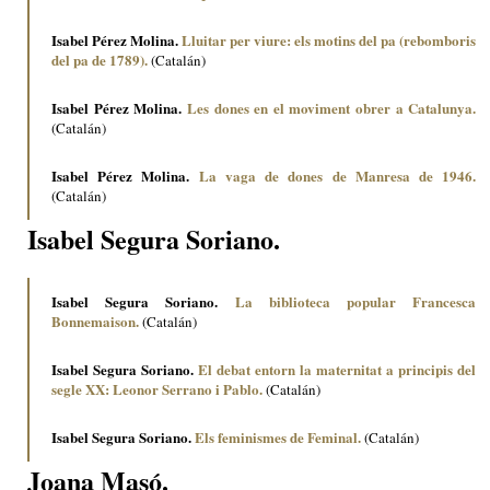
Isabel Pérez Molina.
Lluitar per viure: els motins del pa (rebomboris
del pa de 1789).
(Catalán)
Isabel Pérez Molina.
Les dones en el moviment obrer a Catalunya.
(Catalán)
Isabel Pérez Molina.
La vaga de dones de Manresa de 1946.
(Catalán)
Isabel Segura Soriano.
Isabel Segura Soriano.
La biblioteca popular Francesca
Bonnemaison.
(Catalán)
Isabel Segura Soriano.
El debat entorn la maternitat a principis del
segle XX: Leonor Serrano i Pablo.
(Catalán)
Isabel Segura Soriano.
Els feminismes de Feminal.
(Catalán)
Joana Masó.