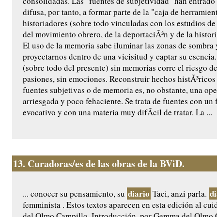
consolidadas. Las "fuentes de subjetividad" han entrad
difusa, por tanto, a formar parte de la "caja de herramien
historiadores (sobre todo vinculadas con los estudios de 
del movimiento obrero, de la deportaciÃ³n y de la histori
El uso de la memoria sabe iluminar las zonas de sombra 
proyectarnos dentro de una vicisitud y captar su esencia.
(sobre todo del presente) sin memorias corre el riesgo de
pasiones, sin emociones. Reconstruir hechos histÃ³ricos
fuentes subjetivas o de memoria es, no obstante, una op
arriesgada y poco fehaciente. Se trata de fuentes con un 
evocativo y con una materia muy difÃ­cil de tratar. La ...
13.
Curadoras/es de las obras de la BViD.
diario
di
... conocer su pensamiento, su
Taci, anzi parla.
femminista . Estos textos aparecen en esta edición al c
del Olmo Campillo. Introducción, por Gemma del Olmo 