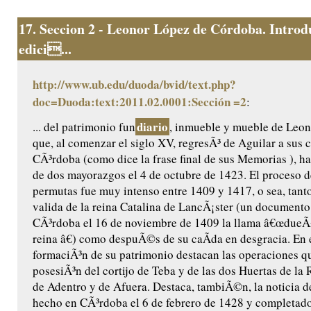
17.
Seccion 2 - Leonor López de Córdoba. Introd
edici...
http://www.ub.edu/duoda/bvid/text.php?
doc=Duoda:text:2011.02.0001:Sección =2
:
diario
... del patrimonio fun
, inmueble y mueble de Leo
que, al comenzar el siglo XV, regresÃ³ de Aguilar a sus 
CÃ³rdoba (como dice la frase final de sus Memorias ), ha
de dos mayorazgos el 4 de octubre de 1423. El proceso 
permutas fue muy intenso entre 1409 y 1417, o sea, tant
valida de la reina Catalina de LancÃ¡ster (un documento
CÃ³rdoba el 16 de noviembre de 1409 la llama â€œdueÃ
reina â€) como despuÃ©s de su caÃ­da en desgracia. En 
formaciÃ³n de su patrimonio destacan las operaciones que
posesiÃ³n del cortijo de Teba y de las dos Huertas de la 
de Adentro y de Afuera. Destaca, tambiÃ©n, la noticia de
hecho en CÃ³rdoba el 6 de febrero de 1428 y completado