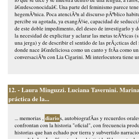
â€œdesconocidaâ€. Una parte del feminismo parece ten
hegemÃ³nica. Poca atenciÃ³n al discurso pÃºblico habit
percibe su agotada, ya exangÃ¼e, capacidad de seducc
de este doble impedimento, del deseo de investigarlo y 
la necesidad de explicitar y aclarar las metas teÃ³ricas (s
una jerga) y de describir el sentido de las prÃ¡cticas de
donde nace â€œdeliciosa como un canto y frÃ­a como un 
conversaciÃ³n con Lia Cigarini. Mi interlocutora tiene un
12.
- Laura Minguzzi. Luciana Tavernini. Marina
práctica de la...
diario
... memorias ,
s, autobiografÃ­as y recuerdos orale
confrontan con la historia "oficial", con frecuencia prod
historias que han echado por tierra y subvertido narraci