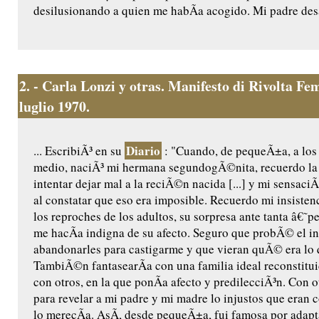
desilusionando a quien me habÃ­a acogido. Mi padre desa
2.
- Carla Lonzi y otras. Manifesto di Rivolta F
luglio 1970.
Diario
... EscribiÃ³ en su
: "Cuando, de pequeÃ±a, a los
medio, naciÃ³ mi hermana segundogÃ©nita, recuerdo la 
intentar dejar mal a la reciÃ©n nacida [...] y mi sensaci
al constatar que eso era imposible. Recuerdo mi insistenc
los reproches de los adultos, su sorpresa ante tanta â€˜
me hacÃ­a indigna de su afecto. Seguro que probÃ© el in
abandonarles para castigarme y que vieran quÃ© era lo 
TambiÃ©n fantasearÃ­a con una familia ideal reconstitui
con otros, en la que ponÃ­a afecto y predilecciÃ³n. Con o
para revelar a mi padre y mi madre lo injustos que eran
lo merecÃ­a. AsÃ­, desde pequeÃ±a, fui famosa por adapt