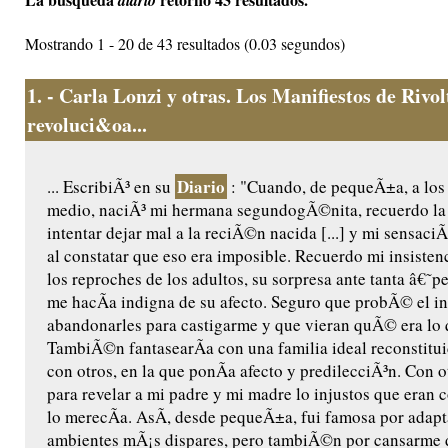
diario
Mostrando 1 - 20 de 43 resultados (0.03 segundos)
1.
- Carla Lonzi y otras. Los Manifiestos de Rivo
revoluci&oa...
Diario
... EscribiÃ³ en su
: "Cuando, de pequeÃ±a, a los
medio, naciÃ³ mi hermana segundogÃ©nita, recuerdo la 
intentar dejar mal a la reciÃ©n nacida [...] y mi sensaci
al constatar que eso era imposible. Recuerdo mi insistenc
los reproches de los adultos, su sorpresa ante tanta â€˜
me hacÃ­a indigna de su afecto. Seguro que probÃ© el in
abandonarles para castigarme y que vieran quÃ© era lo 
TambiÃ©n fantasearÃ­a con una familia ideal reconstitui
con otros, en la que ponÃ­a afecto y predilecciÃ³n. Con o
para revelar a mi padre y mi madre lo injustos que eran
lo merecÃ­a. AsÃ­, desde pequeÃ±a, fui famosa por adapt
ambientes mÃ¡s dispares, pero tambiÃ©n por cansarme d