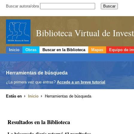
Buscar autora/obra
Biblioteca Virtual de Inve
Inicio
Obras
Buscar en la Biblioteca
Mapas
Equipo de in
Herramientas de búsqueda
¿La primera vez que entras?
Accede a un breve tutorial
.
Estás en
Inicio
Herramientas de búsqueda
Resultados en la Biblioteca
La búsqueda
retornó 43 resultados.