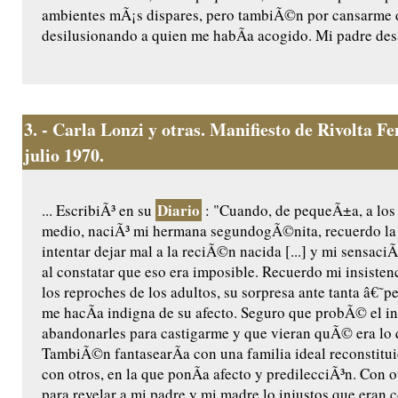
ambientes mÃ¡s dispares, pero tambiÃ©n por cansarme d
desilusionando a quien me habÃ­a acogido. Mi padre desa
3.
- Carla Lonzi y otras. Manifiesto de Rivolta 
julio 1970.
Diario
... EscribiÃ³ en su
: "Cuando, de pequeÃ±a, a los
medio, naciÃ³ mi hermana segundogÃ©nita, recuerdo la 
intentar dejar mal a la reciÃ©n nacida [...] y mi sensaci
al constatar que eso era imposible. Recuerdo mi insistenc
los reproches de los adultos, su sorpresa ante tanta â€˜
me hacÃ­a indigna de su afecto. Seguro que probÃ© el in
abandonarles para castigarme y que vieran quÃ© era lo 
TambiÃ©n fantasearÃ­a con una familia ideal reconstitui
con otros, en la que ponÃ­a afecto y predilecciÃ³n. Con o
para revelar a mi padre y mi madre lo injustos que eran