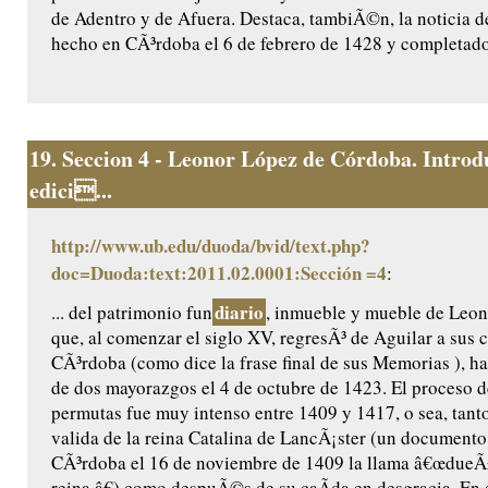
de Adentro y de Afuera. Destaca, tambiÃ©n, la noticia de
hecho en CÃ³rdoba el 6 de febrero de 1428 y completado
19.
Seccion 4 - Leonor López de Córdoba. Introd
edici...
http://www.ub.edu/duoda/bvid/text.php?
doc=Duoda:text:2011.02.0001:Sección =4
:
diario
... del patrimonio fun
, inmueble y mueble de Leo
que, al comenzar el siglo XV, regresÃ³ de Aguilar a sus 
CÃ³rdoba (como dice la frase final de sus Memorias ), ha
de dos mayorazgos el 4 de octubre de 1423. El proceso 
permutas fue muy intenso entre 1409 y 1417, o sea, tant
valida de la reina Catalina de LancÃ¡ster (un documento
CÃ³rdoba el 16 de noviembre de 1409 la llama â€œdueÃ
reina â€) como despuÃ©s de su caÃ­da en desgracia. En 