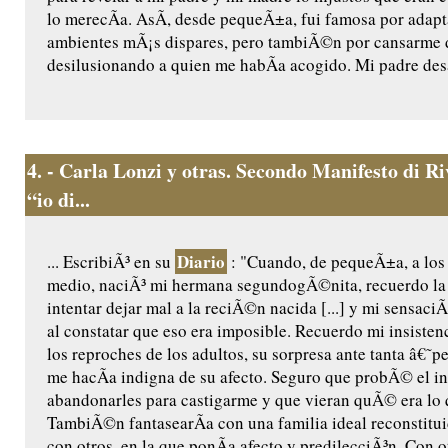
lo merecÃ­a. AsÃ­, desde pequeÃ±a, fui famosa por adapt
ambientes mÃ¡s dispares, pero tambiÃ©n por cansarme d
desilusionando a quien me habÃ­a acogido. Mi padre desa
4.
- Carla Lonzi y otras. Secondo Manifesto di R
“io di...
Diario
... EscribiÃ³ en su
: "Cuando, de pequeÃ±a, a los
medio, naciÃ³ mi hermana segundogÃ©nita, recuerdo la 
intentar dejar mal a la reciÃ©n nacida [...] y mi sensaci
al constatar que eso era imposible. Recuerdo mi insistenc
los reproches de los adultos, su sorpresa ante tanta â€˜
me hacÃ­a indigna de su afecto. Seguro que probÃ© el in
abandonarles para castigarme y que vieran quÃ© era lo 
TambiÃ©n fantasearÃ­a con una familia ideal reconstitui
con otros, en la que ponÃ­a afecto y predilecciÃ³n. Con o