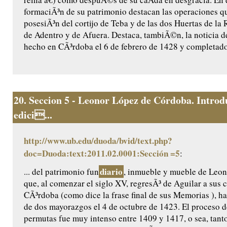
formaciÃ³n de su patrimonio destacan las operaciones que
posesiÃ³n del cortijo de Teba y de las dos Huertas de la 
de Adentro y de Afuera. Destaca, tambiÃ©n, la noticia de
hecho en CÃ³rdoba el 6 de febrero de 1428 y completado
20.
Seccion 5 - Leonor López de Córdoba. Introd
edici...
http://www.ub.edu/duoda/bvid/text.php?
doc=Duoda:text:2011.02.0001:Sección =5
:
diario
... del patrimonio fun
, inmueble y mueble de Leo
que, al comenzar el siglo XV, regresÃ³ de Aguilar a sus 
CÃ³rdoba (como dice la frase final de sus Memorias ), ha
de dos mayorazgos el 4 de octubre de 1423. El proceso 
permutas fue muy intenso entre 1409 y 1417, o sea, tant