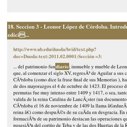
18.
Seccion 3 - Leonor López de Córdoba. Introd
edici...
http://www.ub.edu/duoda/bvid/text.php?
doc=Duoda:text:2011.02.0001:Sección =3
:
diario
... del patrimonio fun
, inmueble y mueble de Leo
que, al comenzar el siglo XV, regresÃ³ de Aguilar a sus 
CÃ³rdoba (como dice la frase final de sus Memorias ), ha
de dos mayorazgos el 4 de octubre de 1423. El proceso 
permutas fue muy intenso entre 1409 y 1417, o sea, tant
valida de la reina Catalina de LancÃ¡ster (un documento
CÃ³rdoba el 16 de noviembre de 1409 la llama â€œdueÃ
reina â€) como despuÃ©s de su caÃ­da en desgracia. En 
formaciÃ³n de su patrimonio destacan las operaciones que
posesiÃ³n del cortijo de Teba y de las dos Huertas de la 