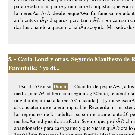
para revelar a mi padre y mi madre lo injustos que eran
lo merecÃ­a. AsÃ­, desde pequeÃ±a, fui famosa por adapt
ambientes mÃ¡s dispares, pero tambiÃ©n por cansarme d
desilusionando a quien me habÃ­a acogido. Mi padre desa
5.
- Carla Lonzi y otras. Segundo Manifiesto de R
Femminile: "yo di...
Diario
... EscribiÃ³ en su
: "Cuando, de pequeÃ±a, a los
medio, naciÃ³ mi hermana segundogÃ©nita, recuerdo la 
intentar dejar mal a la reciÃ©n nacida [...] y mi sensaci
al constatar que eso era imposible. Recuerdo mi insistenc
los reproches de los adultos, su sorpresa ante tanta â€˜
me hacÃ­a indigna de su afecto. Seguro que probÃ© el in
abandonarles para castigarme y que vieran quÃ© era lo 
TambiÃ©n fantasearÃ­a con una familia ideal reconstitui