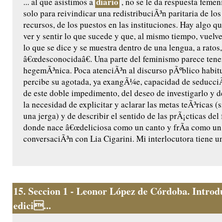
diario
... al que asistimos a
, no se le da respuesta femeni
solo para reivindicar una redistribuciÃ³n paritaria de los
recursos, de los puestos en las instituciones. Hay algo 
ver y sentir lo que sucede y que, al mismo tiempo, vuel
lo que se dice y se muestra dentro de una lengua, a ratos,
â€œdesconocidaâ€. Una parte del feminismo parece ten
hegemÃ³nica. Poca atenciÃ³n al discurso pÃºblico habit
percibe su agotada, ya exangÃ¼e, capacidad de seducc
de este doble impedimento, del deseo de investigarlo y 
la necesidad de explicitar y aclarar las metas teÃ³ricas (s
una jerga) y de describir el sentido de las prÃ¡cticas de
donde nace â€œdeliciosa como un canto y frÃ­a como un 
conversaciÃ³n con Lia Cigarini. Mi interlocutora tiene un
15.
Seccion 1 - Leonor López de Córdoba. Introd
edici...