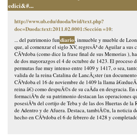
edici&#...
http://www.ub.edu/duoda/bvid/text.php?
doc=Duoda:text:2011.02.0001:Sección =10
:
diario
... del patrimonio fun
, inmueble y mueble de Leo
que, al comenzar el siglo XV, regresÃ³ de Aguilar a sus 
CÃ³rdoba (como dice la frase final de sus Memorias ), ha
de dos mayorazgos el 4 de octubre de 1423. El proceso 
permutas fue muy intenso entre 1409 y 1417, o sea, tant
valida de la reina Catalina de LancÃ¡ster (un documento
CÃ³rdoba el 16 de noviembre de 1409 la llama â€œdueÃ
reina â€) como despuÃ©s de su caÃ­da en desgracia. En 
formaciÃ³n de su patrimonio destacan las operaciones que
posesiÃ³n del cortijo de Teba y de las dos Huertas de la 
de Adentro y de Afuera. Destaca, tambiÃ©n, la noticia de
hecho en CÃ³rdoba el 6 de febrero de 1428 y completado