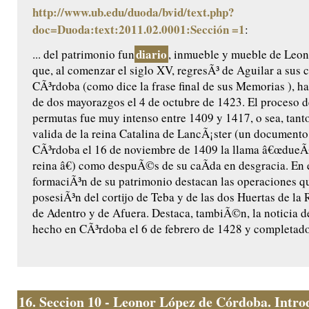
http://www.ub.edu/duoda/bvid/text.php?
doc=Duoda:text:2011.02.0001:Sección =1
:
diario
... del patrimonio fun
, inmueble y mueble de Leo
que, al comenzar el siglo XV, regresÃ³ de Aguilar a sus 
CÃ³rdoba (como dice la frase final de sus Memorias ), ha
de dos mayorazgos el 4 de octubre de 1423. El proceso 
permutas fue muy intenso entre 1409 y 1417, o sea, tant
valida de la reina Catalina de LancÃ¡ster (un documento
CÃ³rdoba el 16 de noviembre de 1409 la llama â€œdueÃ
reina â€) como despuÃ©s de su caÃ­da en desgracia. En 
formaciÃ³n de su patrimonio destacan las operaciones que
posesiÃ³n del cortijo de Teba y de las dos Huertas de la 
de Adentro y de Afuera. Destaca, tambiÃ©n, la noticia de
hecho en CÃ³rdoba el 6 de febrero de 1428 y completado
16.
Seccion 10 - Leonor López de Córdoba. Intro