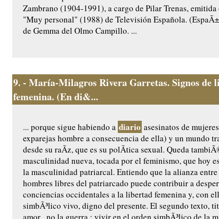
Zambrano (1904-1991), a cargo de Pilar Trenas, emitida
"Muy personal" (1988) de Televisión Española. (EspaÃ±
de Gemma del Olmo Campillo. ...
9.
- María-Milagros Rivera Garretas. Signos de l
femenina. (En di&...
diario
... porque sigue habiendo a
asesinatos de mujeres
exparejas hombre a consecuencia de ella) y un mundo t
desde su raÃ­z, que es su polÃ­tica sexual. Queda tambi
masculinidad nueva, tocada por el feminismo, que hoy e
la masculinidad patriarcal. Entiendo que la alianza entre
hombres libres del patriarcado puede contribuir a desper
conciencias occidentales a la libertad femenina y, con ell
simbÃ³lico vivo, digno del presente. El segundo texto, ti
amor , no la guerra : vivir en el orden simbÃ³lico de la m