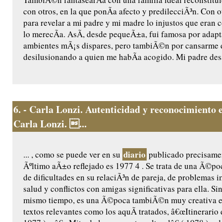
con otros, en la que ponÃ­a afecto y predilecciÃ³n. Con o
para revelar a mi padre y mi madre lo injustos que eran
lo merecÃ­a. AsÃ­, desde pequeÃ±a, fui famosa por adapt
ambientes mÃ¡s dispares, pero tambiÃ©n por cansarme d
desilusionando a quien me habÃ­a acogido. Mi padre desa
6.
- Carla Lonzi. Autenticidad y reconocimiento e
Carla Lonzi. ...
diario
... , como se puede ver en su
publicado precisame
Ãºltimo aÃ±o reflejado es 1977 4 . Se trata de una Ã©po
de dificultades en su relaciÃ³n de pareja, de problemas 
salud y conflictos con amigas significativas para ella. Si
mismo tiempo, es una Ã©poca tambiÃ©n muy creativa en
textos relevantes como los aquÃ­ tratados, â€œItinerario d