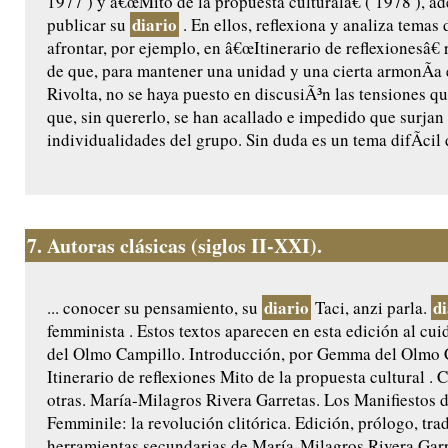
1977 ) y â€œMito de la propuesta culturalâ€ ( 1978 ), 
diario
publicar su
. En ellos, reflexiona y analiza temas
afrontar, por ejemplo, en â€œItinerario de reflexionesâ€ 
de que, para mantener una unidad y una cierta armonÃ­a 
Rivolta, no se haya puesto en discusiÃ³n las tensiones q
que, sin quererlo, se han acallado e impedido que surjan 
individualidades del grupo. Sin duda es un tema difÃ­cil d
7.
Autoras clásicas (siglos II-XXI).
diario
di
... conocer su pensamiento, su
Taci, anzi parla.
femminista . Estos textos aparecen en esta edición al c
del Olmo Campillo. Introducción, por Gemma del Olmo 
Itinerario de reflexiones Mito de la propuesta cultural . 
otras. María-Milagros Rivera Garretas. Los Manifiestos d
Femminile: la revolución clitórica. Edición, prólogo, tra
herramientas secundarias de María-Milagros Rivera Garre