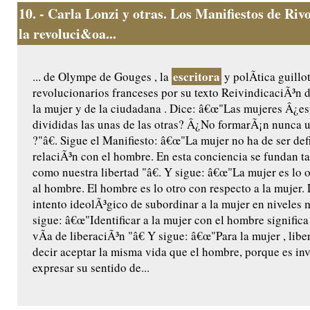
10.
- Carla Lonzi y otras. Los Manifiestos de Riv
la revoluci&oa...
escritora
... de Olympe de Gouges , la
y polÃ­tica guillo
revolucionarios franceses por su texto ReivindicaciÃ³n 
la mujer y de la ciudadana . Dice: â€œ"Las mujeres Â¿e
divididas las unas de las otras? Â¿No formarÃ¡n nunca 
?"â€. Sigue el Manifiesto: â€œ"La mujer no ha de ser def
relaciÃ³n con el hombre. En esta conciencia se fundan t
como nuestra libertad "â€. Y sigue: â€œ"La mujer es lo 
al hombre. El hombre es lo otro con respecto a la mujer.
intento ideolÃ³gico de subordinar a la mujer en niveles m
sigue: â€œ"Identificar a la mujer con el hombre significa
vÃ­a de liberaciÃ³n "â€ Y sigue: â€œ"Para la mujer , libe
decir aceptar la misma vida que el hombre, porque es inv
expresar su sentido de...