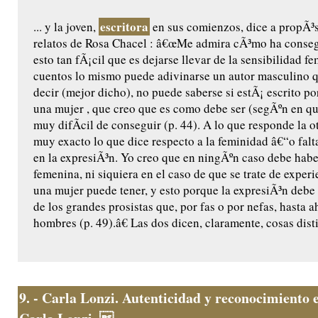
escritora
... y la joven,
en sus comienzos, dice a propÃ³s
relatos de Rosa Chacel : â€œMe admira cÃ³mo ha conseg
esto tan fÃ¡cil que es dejarse llevar de la sensibilidad f
cuentos lo mismo puede adivinarse un autor masculino 
decir (mejor dicho), no puede saberse si estÃ¡ escrito p
una mujer , que creo que es como debe ser (segÃºn en q
muy difÃ­cil de conseguir (p. 44). A lo que responde la o
muy exacto lo que dice respecto a la feminidad â€“o falt
en la expresiÃ³n. Yo creo que en ningÃºn caso debe hab
femenina, ni siquiera en el caso de que se trate de exper
una mujer puede tener, y esto porque la expresiÃ³n debe 
de los grandes prosistas que, por fas o por nefas, hasta 
hombres (p. 49).â€ Las dos dicen, claramente, cosas distin
9.
- Carla Lonzi. Autenticidad y reconocimiento e