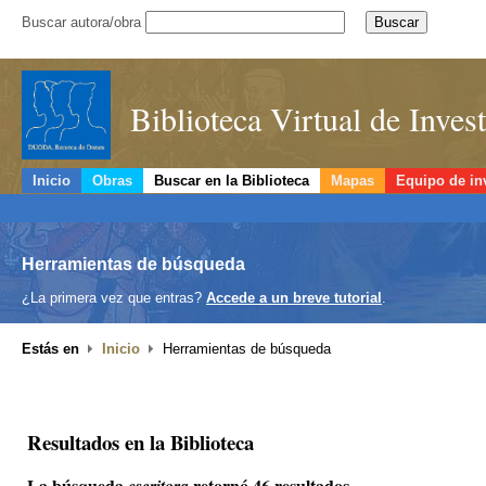
Buscar autora/obra
Biblioteca Virtual de Inve
Inicio
Obras
Buscar en la Biblioteca
Mapas
Equipo de in
Herramientas de búsqueda
¿La primera vez que entras?
Accede a un breve tutorial
.
Estás en
Inicio
Herramientas de búsqueda
Resultados en la Biblioteca
La búsqueda
retornó 46 resultados.