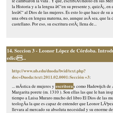
le cambiaron la vida . Y que, escribiÃ©ndolo en sus Memo
la Historia y a la lengua â€“en su presente y, quizÃ¡, en 
leeâ€“ al Dios de las mujeres. Es esto lo que hace de su 
una obra en lengua materna, no, aunque asÃ­ sea, que la 
castellano. Por eso, su escritura estÃ¡ llena de...
14.
Seccion 3 - Leonor López de Córdoba. Introd
edici...
http://www.ub.edu/duoda/bvid/text.php?
doc=Duoda:text:2011.02.0001:Sección =3
:
escritora
... mÃ­stica de mujeres y
s como Hadewijch de
Margarita porete (m. 1310 ). Son ellas las que le han ins
tiempo a Luisa Muraro mucho del libro El Dios de las muj
teologÃ­a la que es capaz de entender que Leonor LÃ³p
llevara al mercado su absoluta necesidad y su enorme de