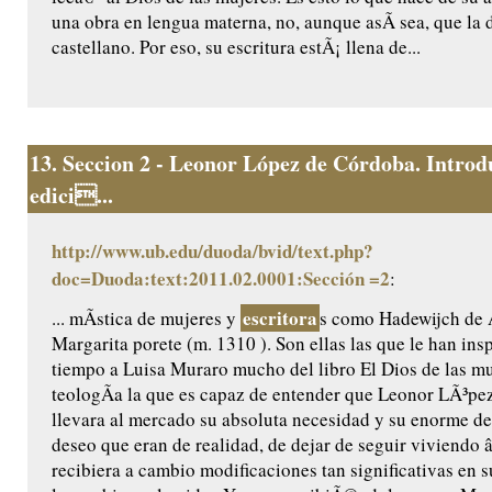
una obra en lengua materna, no, aunque asÃ­ sea, que la 
castellano. Por eso, su escritura estÃ¡ llena de...
13.
Seccion 2 - Leonor López de Córdoba. Introd
edici...
http://www.ub.edu/duoda/bvid/text.php?
doc=Duoda:text:2011.02.0001:Sección =2
:
escritora
... mÃ­stica de mujeres y
s como Hadewijch de
Margarita porete (m. 1310 ). Son ellas las que le han ins
tiempo a Luisa Muraro mucho del libro El Dios de las muj
teologÃ­a la que es capaz de entender que Leonor LÃ³p
llevara al mercado su absoluta necesidad y su enorme de
deseo que eran de realidad, de dejar de seguir viviendo 
recibiera a cambio modificaciones tan significativas en 