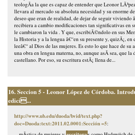
teologÃ­a la que es capaz de entender que Leonor LÃ³p
llevara al mercado su absoluta necesidad y su enorme de
deseo que eran de realidad, de dejar de seguir viviendo 
recibiera a cambio modificaciones tan significativas en 
le cambiaron la vida . Y que, escribiÃ©ndolo en sus Memo
la Historia y a la lengua â€“en su presente y, quizÃ¡, en 
leeâ€“ al Dios de las mujeres. Es esto lo que hace de su 
una obra en lengua materna, no, aunque asÃ­ sea, que la 
castellano. Por eso, su escritura estÃ¡ llena de...
16.
Seccion 5 - Leonor López de Córdoba. Introd
edici...
http://www.ub.edu/duoda/bvid/text.php?
doc=Duoda:text:2011.02.0001:Sección =5
:
escritora
... mÃ­stica de mujeres y
s como Hadewijch de