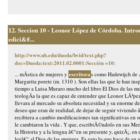
12.
Seccion 10 - Leonor López de Córdoba. Intro
edici&#...
http://www.ub.edu/duoda/bvid/text.php?
doc=Duoda:text:2011.02.0001:Sección =10
:
escritora
... mÃ­stica de mujeres y
s como Hadewijch de
Margarita porete (m. 1310 ). Son ellas las que le han ins
tiempo a Luisa Muraro mucho del libro El Dios de las muj
teologÃ­a la que es capaz de entender que Leonor LÃ³p
llevara al mercado su absoluta necesidad y su enorme de
deseo que eran de realidad, de dejar de seguir viviendo 
recibiera a cambio modificaciones tan significativas en 
le cambiaron la vida . Y que, escribiÃ©ndolo en sus Memo
la Historia y a la lengua â€“en su presente y, quizÃ¡, en 
leeâ€“ al Dios de las mujeres. Es esto lo que hace de su 