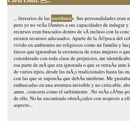
Carla Lonzi. ...
escritora
... literarios de las
s. Sus personalidades eran m
pero yo no veÃ­a lÃ­mites a sus capacidades de indagar y 
recursos eran buscados dentro de sÃ­ incluso con la con
existen recursos adecuados. Aparte de la Ã©poca del col
vivido en ambientes no religiosos como mi familia y lu
laicos que ignoraban la existencia de estas mujeres o que
considerado con toda clase de prejuicios, me identificaba
esa parte de mÃ­ que era ignorada o que se retraÃ­a ante 
de varios tipos, desde las mÃ¡s tradicionales hasta las 
con las que se suponÃ­a que debÃ­a medirme. Me gustab
embarcadas en una aventura invisible y no criticable, ab
amor , concreta como el sufrimiento . No veÃ­a cÃ³mo po
de ello. No he encontrado obstÃ¡culos con respecto a ella
aspecto...