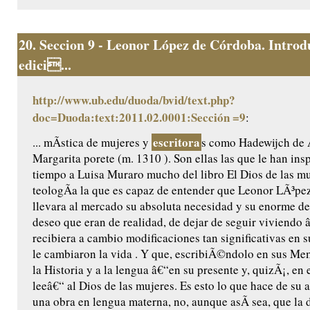
20.
Seccion 9 - Leonor López de Córdoba. Introd
edici...
http://www.ub.edu/duoda/bvid/text.php?
doc=Duoda:text:2011.02.0001:Sección =9
:
escritora
... mÃ­stica de mujeres y
s como Hadewijch de
Margarita porete (m. 1310 ). Son ellas las que le han ins
tiempo a Luisa Muraro mucho del libro El Dios de las muj
teologÃ­a la que es capaz de entender que Leonor LÃ³p
llevara al mercado su absoluta necesidad y su enorme de
deseo que eran de realidad, de dejar de seguir viviendo 
recibiera a cambio modificaciones tan significativas en 
le cambiaron la vida . Y que, escribiÃ©ndolo en sus Memo
la Historia y a la lengua â€“en su presente y, quizÃ¡, en 
leeâ€“ al Dios de las mujeres. Es esto lo que hace de su 
una obra en lengua materna, no, aunque asÃ­ sea, que la 