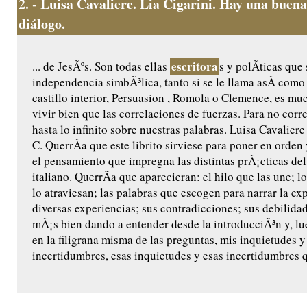
2.
- Luisa Cavaliere. Lia Cigarini. Hay una buena
diálogo.
escritora
... de JesÃºs. Son todas ellas
s y polÃ­ticas que
independencia simbÃ³lica, tanto si se le llama asÃ­ como 
castillo interior, Persuasion , Romola o Clemence, es mu
vivir bien que las correlaciones de fuerzas. Para no corr
hasta lo infinito sobre nuestras palabras. Luisa Cavalier
C. QuerrÃ­a que este librito sirviese para poner en orden
el pensamiento que impregna las distintas prÃ¡cticas de
italiano. QuerrÃ­a que aparecieran: el hilo que las une; l
lo atraviesan; las palabras que escogen para narrar la exp
diversas experiencias; sus contradicciones; sus debilidad
mÃ¡s bien dando a entender desde la introducciÃ³n y, 
en la filigrana misma de las preguntas, mis inquietudes y
incertidumbres, esas inquietudes y esas incertidumbres 