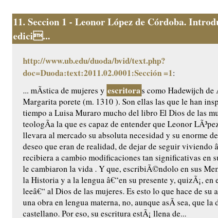
11.
Seccion 1 - Leonor López de Córdoba. Introd
edici...
http://www.ub.edu/duoda/bvid/text.php?
doc=Duoda:text:2011.02.0001:Sección =1
:
escritora
... mÃ­stica de mujeres y
s como Hadewijch de
Margarita porete (m. 1310 ). Son ellas las que le han ins
tiempo a Luisa Muraro mucho del libro El Dios de las muj
teologÃ­a la que es capaz de entender que Leonor LÃ³p
llevara al mercado su absoluta necesidad y su enorme de
deseo que eran de realidad, de dejar de seguir viviendo 
recibiera a cambio modificaciones tan significativas en 
le cambiaron la vida . Y que, escribiÃ©ndolo en sus Memo
la Historia y a la lengua â€“en su presente y, quizÃ¡, en 
leeâ€“ al Dios de las mujeres. Es esto lo que hace de su 
una obra en lengua materna, no, aunque asÃ­ sea, que la 
castellano. Por eso, su escritura estÃ¡ llena de...