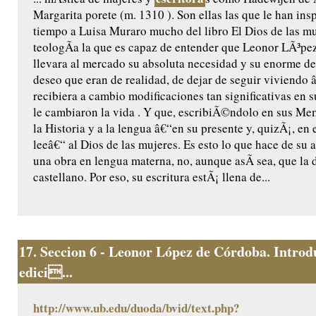
Margarita porete (m. 1310 ). Son ellas las que le han ins
tiempo a Luisa Muraro mucho del libro El Dios de las muj
teologÃ­a la que es capaz de entender que Leonor LÃ³p
llevara al mercado su absoluta necesidad y su enorme de
deseo que eran de realidad, de dejar de seguir viviendo 
recibiera a cambio modificaciones tan significativas en 
le cambiaron la vida . Y que, escribiÃ©ndolo en sus Memo
la Historia y a la lengua â€“en su presente y, quizÃ¡, en 
leeâ€“ al Dios de las mujeres. Es esto lo que hace de su 
una obra en lengua materna, no, aunque asÃ­ sea, que la 
castellano. Por eso, su escritura estÃ¡ llena de...
17.
Seccion 6 - Leonor López de Córdoba. Introd
edici...
http://www.ub.edu/duoda/bvid/text.php?