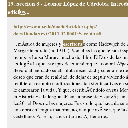
19.
Seccion 8 - Leonor López de Córdoba. Introd
edici...
http://www.ub.edu/duoda/bvid/text.php?
doc=Duoda:text:2011.02.0001:Sección =8
:
escritora
... mÃ­stica de mujeres y
s como Hadewijch de
Margarita porete (m. 1310 ). Son ellas las que le han ins
tiempo a Luisa Muraro mucho del libro El Dios de las muj
teologÃ­a la que es capaz de entender que Leonor LÃ³p
llevara al mercado su absoluta necesidad y su enorme de
deseo que eran de realidad, de dejar de seguir viviendo 
recibiera a cambio modificaciones tan significativas en 
le cambiaron la vida . Y que, escribiÃ©ndolo en sus Memo
la Historia y a la lengua â€“en su presente y, quizÃ¡, en 
leeâ€“ al Dios de las mujeres. Es esto lo que hace de su 
una obra en lengua materna, no, aunque asÃ­ sea, que la 
castellano. Por eso, su escritura estÃ¡ llena de...