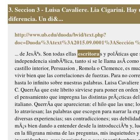
3.
Seccion 3 - Luisa Cavaliere. Lia Cigarini. Hay
diferencia. Un di&...
http://www.ub.edu/duoda/bvid/text.php?
doc=Duoda%3Atext%3A2015.09.0001%3ASección 
escritora
... de JesÃºs. Son todas ellas
s y polÃ­ticas que
independencia simbÃ³lica, tanto si se le llama asÃ­ como 
castillo interior, Persuasion , Romola o Clemence, es mu
vivir bien que las correlaciones de fuerzas. Para no corr
hasta lo infinito sobre nuestras palabras. Luisa Cavalier
C. QuerrÃ­a que este librito sirviese para poner en orden
el pensamiento que impregna las distintas prÃ¡cticas de
italiano. QuerrÃ­a que aparecieran: el hilo que las une; l
lo atraviesan; las palabras que escogen para narrar la exp
diversas experiencias; sus contradicciones; sus debilidad
mÃ¡s bien dando a entender desde la introducciÃ³n y, 
en la filigrana misma de las preguntas, mis inquietudes y
incertidumbres, esas inquietudes y esas incertidumbres 