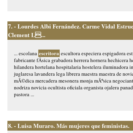
7.
- Lourdes Albi Fernández. Carme Vidal Estrue
Clement L...
escritora
... escolana
escultora especiera espigadora es
fabricante fÃ­sica grabadora herrera hornera hechicera h
hilandera hortelana hospitalaria hostelera iluminadora in
juglaresa lavandera lega librera maestra maestra de no
mÃ©dica mercadera mesonera monja mÃºsica negociant
nodriza novicia ocultista oficiala organista ojalera pana
pastora ...
8.
- Luisa Muraro. Más mujeres que feministas.