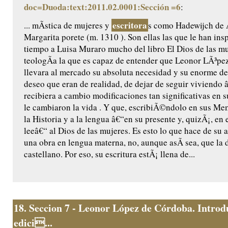
doc=Duoda:text:2011.02.0001:Sección =6
:
escritora
... mÃ­stica de mujeres y
s como Hadewijch de
Margarita porete (m. 1310 ). Son ellas las que le han ins
tiempo a Luisa Muraro mucho del libro El Dios de las muj
teologÃ­a la que es capaz de entender que Leonor LÃ³p
llevara al mercado su absoluta necesidad y su enorme de
deseo que eran de realidad, de dejar de seguir viviendo 
recibiera a cambio modificaciones tan significativas en 
le cambiaron la vida . Y que, escribiÃ©ndolo en sus Memo
la Historia y a la lengua â€“en su presente y, quizÃ¡, en 
leeâ€“ al Dios de las mujeres. Es esto lo que hace de su 
una obra en lengua materna, no, aunque asÃ­ sea, que la 
castellano. Por eso, su escritura estÃ¡ llena de...
18.
Seccion 7 - Leonor López de Córdoba. Introd
edici...