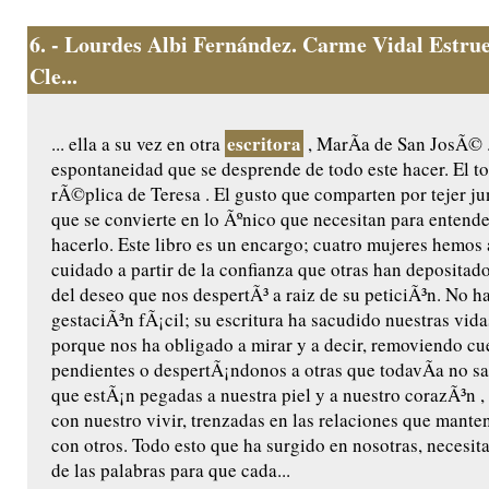
6.
- Lourdes Albi Fernández. Carme Vidal Estrue
Cle...
escritora
... ella a su vez en otra
, MarÃ­a de San JosÃ© 
espontaneidad que se desprende de todo este hacer. El to
rÃ©plica de Teresa . El gusto que comparten por tejer ju
que se convierte en lo Ãºnico que necesitan para entende
hacerlo. Este libro es un encargo; cuatro mujeres hemos
cuidado a partir de la confianza que otras han depositad
del deseo que nos despertÃ³ a raiz de su peticiÃ³n. No h
gestaciÃ³n fÃ¡cil; su escritura ha sacudido nuestras vida
porque nos ha obligado a mirar y a decir, removiendo cu
pendientes o despertÃ¡ndonos a otras que todavÃ­a no s
que estÃ¡n pegadas a nuestra piel y a nuestro corazÃ³n 
con nuestro vivir, trenzadas en las relaciones que mante
con otros. Todo esto que ha surgido en nosotras, necesit
de las palabras para que cada...