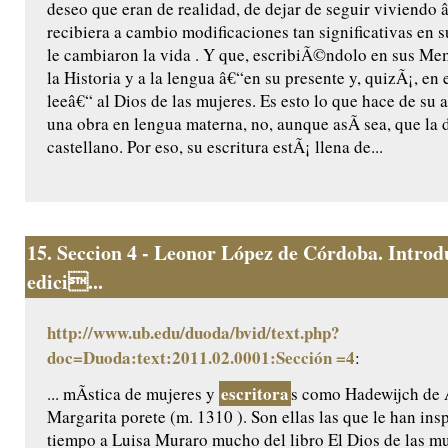
deseo que eran de realidad, de dejar de seguir viviendo 
recibiera a cambio modificaciones tan significativas en 
le cambiaron la vida . Y que, escribiÃ©ndolo en sus Memo
la Historia y a la lengua â€“en su presente y, quizÃ¡, en 
leeâ€“ al Dios de las mujeres. Es esto lo que hace de su 
una obra en lengua materna, no, aunque asÃ­ sea, que la 
castellano. Por eso, su escritura estÃ¡ llena de...
15.
Seccion 4 - Leonor López de Córdoba. Introd
edici...
http://www.ub.edu/duoda/bvid/text.php?
doc=Duoda:text:2011.02.0001:Sección =4
:
escritora
... mÃ­stica de mujeres y
s como Hadewijch de
Margarita porete (m. 1310 ). Son ellas las que le han ins
tiempo a Luisa Muraro mucho del libro El Dios de las muj