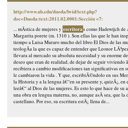
http://www.ub.edu/duoda/bvid/text.php?
doc=Duoda:text:2011.02.0001:Sección =7
:
escritora
... mÃ­stica de mujeres y
s como Hadewijch de
Margarita porete (m. 1310 ). Son ellas las que le han ins
tiempo a Luisa Muraro mucho del libro El Dios de las muj
teologÃ­a la que es capaz de entender que Leonor LÃ³p
llevara al mercado su absoluta necesidad y su enorme de
deseo que eran de realidad, de dejar de seguir viviendo 
recibiera a cambio modificaciones tan significativas en 
le cambiaron la vida . Y que, escribiÃ©ndolo en sus Memo
la Historia y a la lengua â€“en su presente y, quizÃ¡, en 
leeâ€“ al Dios de las mujeres. Es esto lo que hace de su 
una obra en lengua materna, no, aunque asÃ­ sea, que la 
castellano. Por eso, su escritura estÃ¡ llena de...