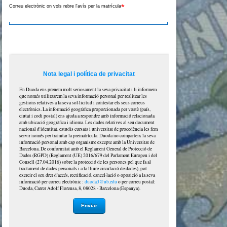
*
Correu electrònic on vols rebre l'avís per la matrícula
Nota legal i política de privacitat
En Duoda ens prenem molt seriosament la seva privacitat i li informem
que només utilitzarem la seva informació personal per realitzar les
gestions relatives a la seva sol·licitud i contestar els seus correus
electrònics. La informació geogràfica proporcionada per vostè (país,
ciutat i codi postal) ens ajuda a respondre amb informació relacionada
amb ubicació geogràfica i idioma. Les dades relatives al seu document
nacional d'identitat, estudis cursats i universitat de procedència les fem
servir només per tramitar la prematrícula. Duoda no comparteix la seva
informació personal amb cap organisme excepte amb la Universitat de
Barcelona. De conformitat amb el Reglament General de Protecció de
Dades (RGPD) (Reglament (UE) 2016/679 del Parlament Europeu i del
Consell (27.04.2016) sobre la protecció de les persones pel que fa al
tractament de dades personals i a la lliure circulació de dades), pot
exercir el seu dret d'accés, rectificació, cancel·lació o oposició a la seva
informació per correu electrònic :
duoda3@ub.edu
o per correu postal:
Duoda, Carrer Adolf Florensa, 8, 08028 - Barcelona (Espanya).
Enviar