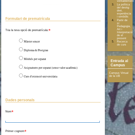
veritablement
La política
del desitg:
dret,
experiència
i simbòlic
Formulari de prematrícula
Partir de
si:
Pedagogia,
*
Art i
Tria la teva opció de prematrícula:
Interpretació
de el
present
Màster sencer
Recerca
de curs
Diploma de Postgrau
Mòduls per separat
Entrada al
Campus
Asignatures per separat (sense valor acadèmic)
Campus Virtual
de la UB
Curs d'extensió universitària
Dades personals
*
Nom
*
Primer cognom