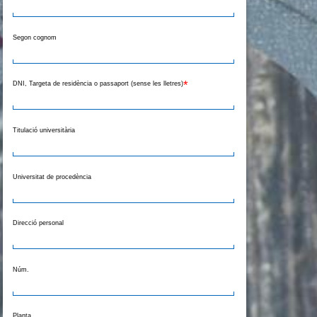
Segon cognom
*
DNI, Targeta de residència o passaport (sense les lletres)
Titulació universitària
Universitat de procedència
Direcció personal
Núm.
Planta