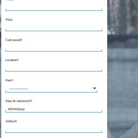
Porta
*
Codi postal
*
Localitat
*
Pais
*
Data de neixement
*
Telèfon