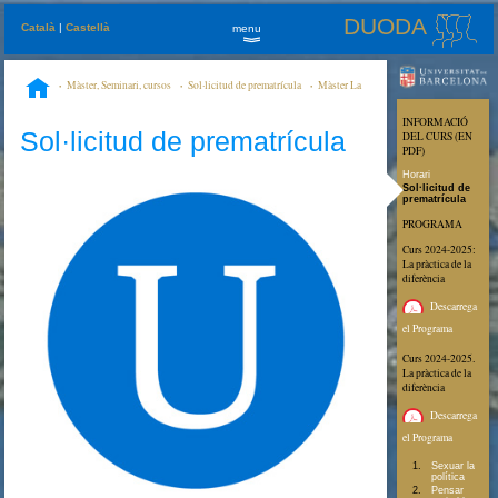
DUODA
Català
|
Castellà
menu
»
Màster, Seminari, cursos
Sol·licitud de prematrícula
Màster La
Política de les Dones , Postgrau vinculat: La pràctica de la diferència
Màster
INFORMACIÓ
La Política de les Dones , Postgrau vinculat: La pràctica de la diferència
Sol·licitud de prematrícula
DEL CURS (EN
PDF)
Horari
Sol·licitud de
prematrícula
PROGRAMA
Curs 2024-2025:
La pràctica de la
diferència
Descarrega
el Programa
Curs 2024-2025.
La pràctica de la
diferència
Descarrega
el Programa
Sexuar la
política
Pensar