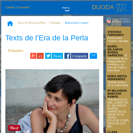
DUODA
Català
|
Castellà
menu
»
Texts de l'Era de la Perla
Trobades
Redescobrir l'esperit
salvatge
STEFANIA
Texts de l'Era de la Perla
FERRANDO
:
Redescobrir
l'esperit salvatge
MARÍA-
MILAGROS
Trobades
RIVERA
+1
Tweet
Compartir
GARRETAS
:
El
feminisme de la
independència
simbòlica. La
tribu de Frida a
Barcelona
NÚRIA BEITIA
HERNÁNDEZ
:
Sentido político
en la maternidad
Mª MILAGROS
MONTOYA
RAMOS
:
PRESENTACIÓ
DEL LLIBRE DE
M. MILAGROS
RIVERA
GARRETAS EL
AMOR ES EL
SIGNO.
EDUCAR COMO
EDUCAN LAS
MA
CLARA