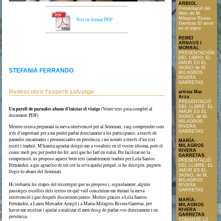
ARBIOL
:
Presentació del
llibre de M.
Milagros Rivera
Text en format PDF
Garretas El amor
es el signo
REMEI
ARNAUS I
MORRAL
:
PRESENTACIÓN
DEL LIBRO: EL
AMOR ES EL
SIGNO de M.
STEFANIA FERRANDO
MILAGROS
RIVERA
GARRETAS
Redescobrir l'esperit salvatge
artista Mar
Arza
:
PRESENTACIÓ
DEL LLIBRE: EL
Un parell de paraules abans d'iniciar el viatge
(Veure text-guia complet al
AMOR ES EL
document PDF)
SIGNO, de M.
MILAGROS
Mentre estava preparant la meva intervenció per al Seminari, vaig comprendre com
RIVERA
GARRETAS
n'és d'important per a mi poder parlar directament a les participants, a través de
paraules encarnades i pronunciades en presència, i no només a través d'un text
MARÍA-
escrit i traduït. M'hauria agradat dirigir-me a vosaltres en el vostre idioma, però el
MILAGROS
RIVERA
conec molt poc per poder-ho fer, així que ho faré en italià. Per facilitar-ne la
GARRETAS
:
comprensió, us proposo aquest breu text (amablement traduït per Lola Santos
PRESENTACIÓ
Fernández, a qui agraeixo de tot cor la seva ajuda) perquè, si ho desitgeu, pugueu
DEL LLIBRE: EL
AMOR ES EL
llegir-lo abans del Seminari.
SIGNO, de M.
MILAGROS
Hi trobareu les etapes del recorregut que us proposo i, seguidament, alguns
RIVERA
passatges escollits dels textos en què vull concentrar-me durant la meva
GARRETAS
intervenció i que després discutirem juntes. Moltes gràcies a Lola Santos
MARÍA-
Fernández, a Laura Mercader Amigó i a Maria-Milagros Rivera Garretas, per
MILAGROS
haver-me recolzat i ajudat a realitzar el meu desig de parlar-vos directament i en
RIVERA
GARRETAS
:
presència.
TOMARSE LA