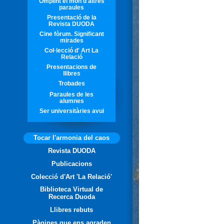
Omplint el món d'altres
paraules
Presentació de la
Revista DUODA
Cine fòrum. Significant
mirades
Col·lecció d' Art La
Relació
Presentacions de
llibres
Trobades
Paraules de les
alumnes
Ser universitàries avui
Tocar l'armonia del caos
Revista DUODA
Publicacions
Colecció d'Art 'La Relació'
Biblioteca Virtual de
Recerca Duoda
Llibres rebuts
Pàgines que ens agraden