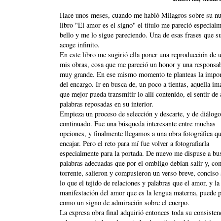
Hace unos meses, cuando me habló Milagros sobre su n
libro "El amor es el signo" el título me pareció especial
bello y me lo sigue pareciendo. Una de esas frases que s
acoge infinito.
En este libro me sugirió ella poner una reproducción de 
mis obras, cosa que me pareció un honor y una responsab
muy grande. En ese mismo momento te planteas la impor
del encargo. Ir en busca de, un poco a tientas, aquella i
que mejor pueda transmitir lo allí contenido, el sentir de 
palabras reposadas en su interior.
Empieza un proceso de selección y descarte, y de diálogo
continuado. Fue una búsqueda interesante entre muchas
opciones, y finalmente llegamos a una obra fotográfica q
encajar. Pero el reto para mí fue volver a fotografiarla
especialmente para la portada. De nuevo me dispuse a bus
palabras adecuadas que por el ombligo debían salir y, co
torrente, salieron y compusieron un verso breve, conciso
lo que el tejido de relaciones y palabras que el amor, y la
manifestación del amor que es la lengua materna, puede 
como un signo de admiración sobre el cuerpo.
La expresa obra final adquirió entonces toda su consistenc