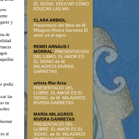
EL SIGNO. EDUCAR COMO
EDUCAN LAS MA
uevo
mente
CLARA ARBIOL
:
ugiere y
Presentació del llibre de M.
Milagros Rivera Garretas El
una de
amor es el signo
ilidad
tancia
REMEI ARNAUS I
MORRAL
:
PRESENTACIÓN
magen
DEL LIBRO: EL AMOR ES
aquellas
EL SIGNO de M.
MILAGROS RIVERA
GARRETAS
artista Mar Arza
:
ue podía
PRESENTACIÓ DEL
LLIBRE: EL AMOR ES EL
car las
SIGNO, de M. MILAGROS
mo en
RIVERA GARRETAS
 sobre
MARÍA-MILAGROS
RIVERA GARRETAS
:
plasmar
PRESENTACIÓ DEL
LLIBRE: EL AMOR ES EL
ia al
SIGNO, de M. MILAGROS
RIVERA GARRETAS