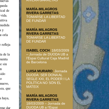
 nuevas
 queda
MARÍA-MILAGROS
ical de
RIVERA GARRETAS
:
 vida.
TOMARSE LA LIBERTAD
uitiva
DE FUNDAR
 medida
a y
MARÍA-MILAGROS
RIVERA GARRETAS
:
u orla
TOMARSE LA LIBERTAD
DE FUNDAR
 refleja
ISABEL COCH
:
18/03/2009
a de la
– Jornada de DUODA UB a
l’Espai Cultural Caja Madrid
cuenta
de Barcelona
e sin
en
LUISA MURARO
:
Jornada
sido
DUODA: SER DONA AL
ro
SEGLE XXI, EL PODER I LA
POLÍTICA NO SÓN EL
 nuevo,
MATEIX
sea, que
MARÍA-MILAGROS
a haya,
RIVERA GARRETAS
:
18/03/2009 – Jornada de
DUODA UB a l’Espai
arme dar