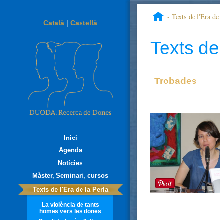
Texts de l'Era de 
Català
|
Castellà
M. MILAGROS RIVE
Texts de 
Trobades
Inici
Agenda
Notícies
Màster, Seminari, cursos
Texts de l'Era de la Perla
La violència de tants
homes vers les dones