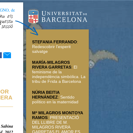
GNO, de
ha els
questa
secció
STEFANIA FERRANDO
:
Redescobrir l'esperit
salvatge
r
MARÍA-MILAGROS
RIVERA GARRETAS
:
El
feminisme de la
independència simbòlica. La
tribu de Frida a Barcelona
MOR
NÚRIA BEITIA
VERA
HERNÁNDEZ
:
Sentido
político en la maternidad
Mª MILAGROS MONTOYA
RAMOS
:
PRESENTACIÓ
DEL LLIBRE DE M.
. Sabina
MILAGROS RIVERA
id, 2012
GARRETAS EL AMOR ES