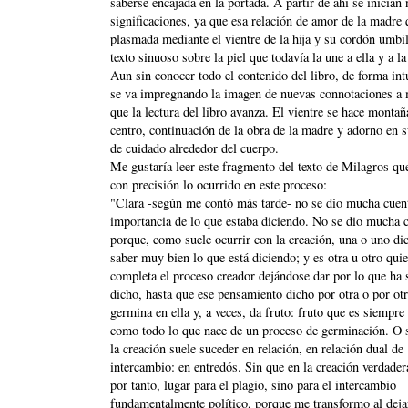
saberse encajada en la portada. A partir de ahí se inician
significaciones, ya que esa relación de amor de la madre
plasmada mediante el vientre de la hija y su cordón umbil
texto sinuoso sobre la piel que todavía la une a ella y a la
Aun sin conocer todo el contenido del libro, de forma int
se va impregnando la imagen de nuevas connotaciones a
que la lectura del libro avanza. El vientre se hace montañ
centro, continuación de la obra de la madre y adorno en s
de cuidado alrededor del cuerpo.
Me gustaría leer este fragmento del texto de Milagros que
con precisión lo ocurrido en este proceso:
"Clara -según me contó más tarde- no se dio mucha cuent
importancia de lo que estaba diciendo. No se dio mucha 
porque, como suele ocurrir con la creación, una o uno dic
saber muy bien lo que está diciendo; y es otra u otro qui
completa el proceso creador dejándose dar por lo que ha 
dicho, hasta que ese pensamiento dicho por otra o por ot
germina en ella y, a veces, da fruto: fruto que es siempre
como todo lo que nace de un proceso de germinación. O 
la creación suele suceder en relación, en relación dual de
intercambio: en entredós. Sin que en la creación verdader
por tanto, lugar para el plagio, sino para el intercambio
fundamentalmente político, porque me transformo al dej