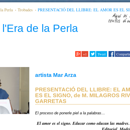
la Perla
Trobades
PRESENTACIÓ DEL LLIBRE: EL AMOR ES EL SI
RA GARRETAS
Aquí hi 
textos d'a
l'Era de la Perla
+1
Tweet
Comparti
artista Mar Arza
PRESENTACIÓ DEL LLIBRE: EL A
ES EL SIGNO, de M. MILAGROS RI
GARRETAS
El proceso de ponerle piel a la palabras…
El amor es el signo. Educar como educan las madres
Editorial, Madr