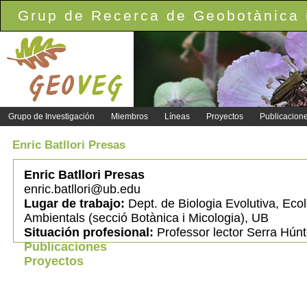
Grup de Recerca de Geobotànica i
Grupo de Investigación
Miembros
Líneas
Proyectos
Publicacion
Enric Batllori Presas
Enric Batllori Presas
enric.batllori@ub.edu
Lugar de trabajo:
Dept. de Biologia Evolutiva, Ecol
Ambientals (secció Botànica i Micologia), UB
Situación profesional:
Professor lector Serra Húnt
Publicaciones
Proyectos