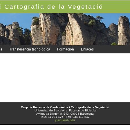
 Cartografia de la Vegetació
es
Transferencia tecnológica
Formación
Enlaces
Grup de Recerca de Geobotànica i Cartografia de la Vegetació
Universitat de Barcelona. Facultat de Biologia
Avinguda Diagonal, 643. 08028 Barcelona
Tel.:934 021 476 - Fax: 934 112 842
jninot@ub.edu