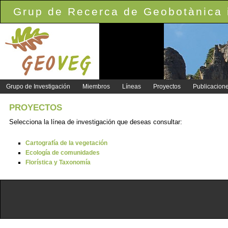
Grup de Recerca de Geobotànica i
Grupo de Investigación
Miembros
Líneas
Proyectos
Publicacion
PROYECTOS
Selecciona la línea de investigación que deseas consultar:
Cartografía de la vegetación
Ecología de comunidades
Florística y Taxonomía