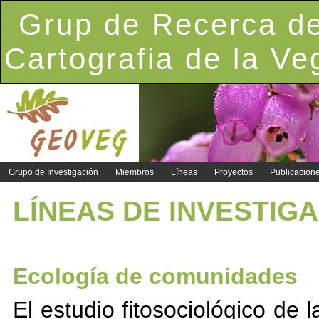
Grup de Recerca de
Cartografia de la Ve
Grupo de Investigación
Miembros
Líneas
Proyectos
Publicacion
LÍNEAS DE INVESTIG
Ecología de comunidades
El estudio fitosociológico de