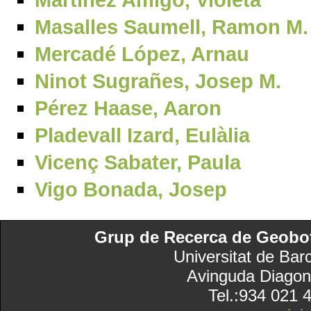
Masalles Saumell, Ramon M.
Mercadé López, Arnau
Ninot Sugrañes, Josep M.
Pérez Haase, Aaron
Pladevall Izard, Eulàlia
Vicenç Sabater, Paula
Vigo Bonada, Josep
Grup de Recerca de Geobotà
Universitat de Bar
Avinguda Diagon
Tel.:934 021 