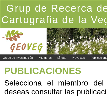
Grup de Recerca de
Cartografia de la Ve
Grupo de Investigación
Miembros
Líneas
Proyectos
Publicacion
PUBLICACIONES
Selecciona el miembro del
deseas consultar las publicac