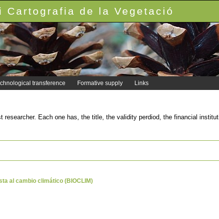
 Cartografia de la Vegetació
chnological transference
Formative supply
Links
rst researcher. Each one has, the title, the validity perdiod, the financial inst
sta al cambio climático (BIOCLIM)