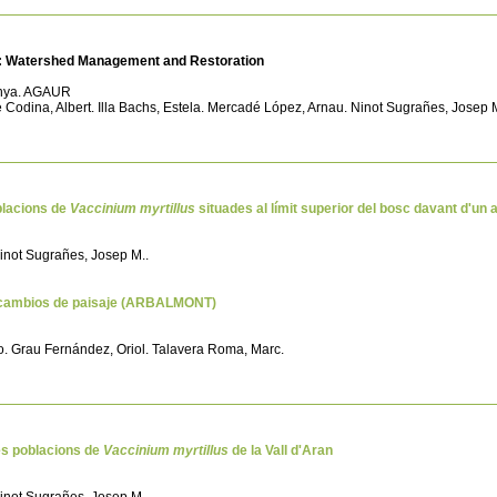
: Watershed Management and Restoration
lunya. AGAUR
ré Codina, Albert. Illa Bachs, Estela. Mercadé López, Arnau. Ninot Sugrañes, Jose
blacions de
Vaccinium myrtillus
situades al límit superior del bosc davant d'u
Ninot Sugrañes, Josep M..
os cambios de paisaje (ARBALMONT)
ro. Grau Fernández, Oriol. Talavera Roma, Marc.
les poblacions de
Vaccinium myrtillus
de la Vall d'Aran