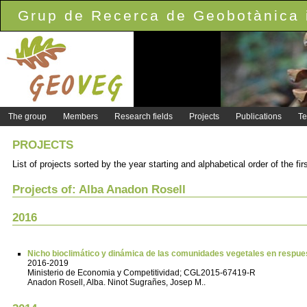
Grup de Recerca de Geobotànica i
The group
Members
Research fields
Projects
Publications
Te
PROJECTS
List of projects sorted by the year starting and alphabetical order of the fi
Projects of: Alba Anadon Rosell
2016
Nicho bioclimático y dinámica de las comunidades vegetales en respue
2016-2019
Ministerio de Economia y Competitividad; CGL2015-67419-R
Anadon Rosell, Alba. Ninot Sugrañes, Josep M..