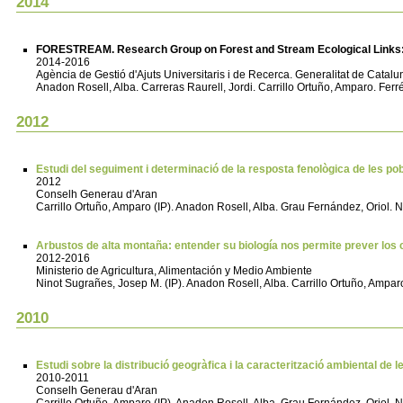
2014
FORESTREAM. Research Group on Forest and Stream Ecological Links
2014-2016
Agència de Gestió d'Ajuts Universitaris i de Recerca. Generalitat de Cata
Anadon Rosell, Alba. Carreras Raurell, Jordi. Carrillo Ortuño, Amparo. Fer
2012
Estudi del seguiment i determinació de la resposta fenològica de les po
2012
Conselh Generau d'Aran
Carrillo Ortuño, Amparo (IP). Anadon Rosell, Alba. Grau Fernández, Oriol. 
Arbustos de alta montaña: entender su biología nos permite prever l
2012-2016
Ministerio de Agricultura, Alimentación y Medio Ambiente
Ninot Sugrañes, Josep M. (IP). Anadon Rosell, Alba. Carrillo Ortuño, Ampa
2010
Estudi sobre la distribució geogràfica i la caracterització ambiental de 
2010-2011
Conselh Generau d'Aran