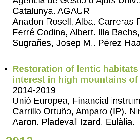
Agència de Gestió d'Ajuts Univer
Catalunya. AGAUR
Anadon Rosell, Alba. Carreras R
Ferré Codina, Albert. Illa Bach
Sugrañes, Josep M.. Pérez Haa
Restoration of lentic habita
interest in high mountains 
2014-2019
Unió Europea, Financial instrum
Carrillo Ortuño, Amparo (IP). 
Aaron. Pladevall Izard, Eulàlia.