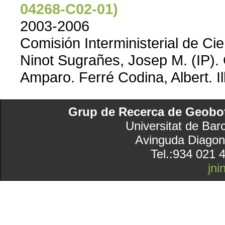
04268-C02-01)
2003-2006
Comisión Interministerial de Ci
Ninot Sugrañes, Josep M. (IP). C
Amparo. Ferré Codina, Albert. I
Grup de Recerca de Geobotà
Universitat de Bar
Avinguda Diagon
Tel.:934 021 
jn