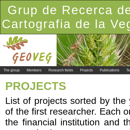
Grup de Recerca de
Cartografia de la Ve
The group
Members
Research fields
Projects
Publications
Te
PROJECTS
List of projects sorted by the
of the first researcher. Each on
the financial institution and