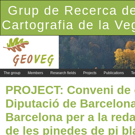
Grup de Recerca de
Cartografia de la Ve
The group
Members
Research fields
Projects
Publications
Te
PROJECT: Conveni de c
Diputació de Barcelona 
Barcelona per a la red
de les pinedes de pi bla