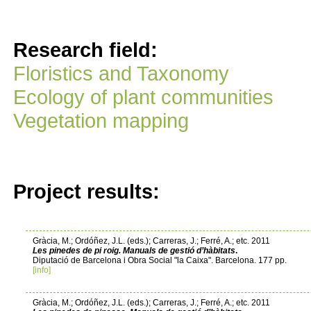
Research field:
Floristics and Taxonomy
Ecology of plant communities
Vegetation mapping
Project results:
Gràcia, M.; Ordóñez, J.L. (eds.); Carreras, J.; Ferré, A.; etc. 2011
Les pinedes de pi roig. Manuals de gestió d’hàbitats
.
Diputació de Barcelona i Obra Social "la Caixa". Barcelona. 177 pp.
[info]
Gràcia, M.; Ordóñez, J.L. (eds.); Carreras, J.; Ferré, A.; etc. 2011