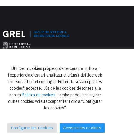
Utilitzem cookies pròpies i de tercers per millorar
Facultat de Dret
l’experiència d’usuari, analitzar el trànsit del lloc web
Departament de Dret Constitucional
i personalitzar el contingut. En fer clic a "Accepta les
i Ciència Política
cookies", accepteu l’ús de les cookies descrites a la
Avda. Diagonal 684
nostra
Política de cookies
. També podeu configurar
quines cookies voleu acceptar fent clic a “Configurar
08034 Barcelona
les cookies”.
Configurar les Cookies
Accepta les cookies