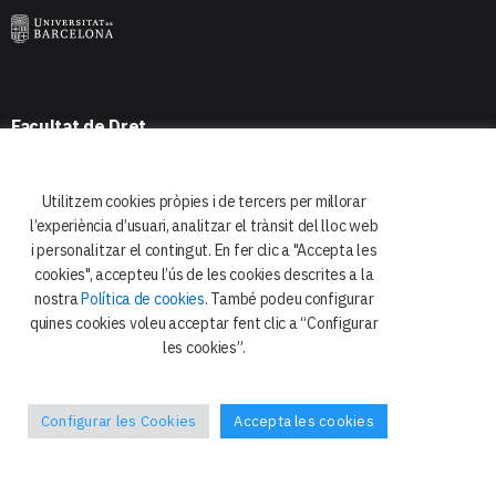
Facultat de Dret
Departament de Dret Constitucional
i Ciència Política
Utilitzem cookies pròpies i de tercers per millorar
Avda. Diagonal 684
l’experiència d’usuari, analitzar el trànsit del lloc web
08034 Barcelona
i personalitzar el contingut. En fer clic a "Accepta les
cookies", accepteu l’ús de les cookies descrites a la
nostra
Política de cookies
. També podeu configurar
quines cookies voleu acceptar fent clic a “Configurar
les cookies”.
Configurar les Cookies
Accepta les cookies
Política de privacitat
Galetes
Avís legal