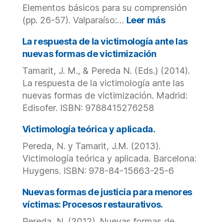
la
Elementos básicos para su comprensión
adaptació
:
(pp. 26-57). Valparaíso:…
Leer más
Abuso
sexual
La respuesta de la victimología ante las
infantil:
nuevas formas de victimización
Definiciones,
Tamarit, J. M., & Pereda N. (Eds.) (2014).
tipología
La respuesta de la victimología ante las
y
magnitud
nuevas formas de victimización. Madrid:
del
Edisofer. ISBN: 9788415276258
fenómeno.
Victimología teórica y aplicada.
Pereda, N. y Tamarit, J.M. (2013).
Victimología teórica y aplicada. Barcelona:
Huygens. ISBN: 978-84-15663-25-6
Nuevas formas de justicia para menores
víctimas: Procesos restaurativos.
Pereda, N. (2012). Nuevas formas de