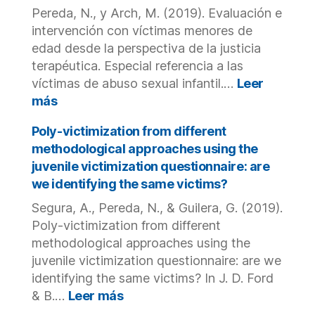
y
Pereda, N., y Arch, M. (2019). Evaluación e
la
intervención con víctimas menores de
adolescencia.
edad desde la perspectiva de la justicia
terapéutica. Especial referencia a las
víctimas de abuso sexual infantil.…
Leer
:
más
Evaluación
e
Poly-victimization from different
intervención
methodological approaches using the
con
juvenile victimization questionnaire: are
víctimas
we identifying the same victims?
menores
de
Segura, A., Pereda, N., & Guilera, G. (2019).
edad
Poly-victimization from different
desde
methodological approaches using the
la
juvenile victimization questionnaire: are we
perspectiva
identifying the same victims? In J. D. Ford
de
:
& B.…
Leer más
la
Poly-