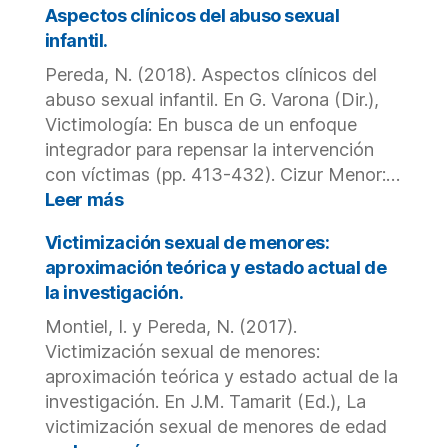
justicia
victimization
Aspectos clínicos del abuso sexual
terapéutica.
from
infantil.
Especial
different
referencia
Pereda, N. (2018). Aspectos clínicos del
methodological
a
abuso sexual infantil. En G. Varona (Dir.),
approaches
las
using
Victimología: En busca de un enfoque
víctimas
the
integrador para repensar la intervención
de
juvenile
con víctimas (pp. 413-432). Cizur Menor:…
abuso
victimization
:
sexual
Leer más
questionnaire:
Aspectos
infantil.
are
clínicos
Victimización sexual de menores:
we
del
aproximación teórica y estado actual de
identifying
abuso
la investigación.
the
sexual
same
Montiel, I. y Pereda, N. (2017).
infantil.
victims?
Victimización sexual de menores:
aproximación teórica y estado actual de la
investigación. En J.M. Tamarit (Ed.), La
victimización sexual de menores de edad