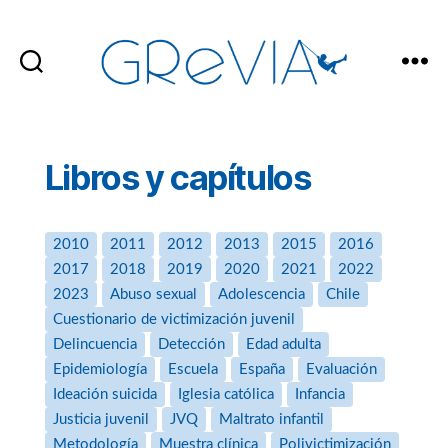
GReVIA
Libros y capítulos
2010
2011
2012
2013
2015
2016
2017
2018
2019
2020
2021
2022
2023
Abuso sexual
Adolescencia
Chile
Cuestionario de victimización juvenil
Delincuencia
Detección
Edad adulta
Epidemiología
Escuela
España
Evaluación
Ideación suicida
Iglesia católica
Infancia
Justicia juvenil
JVQ
Maltrato infantil
Metodología
Muestra clínica
Polivictimización