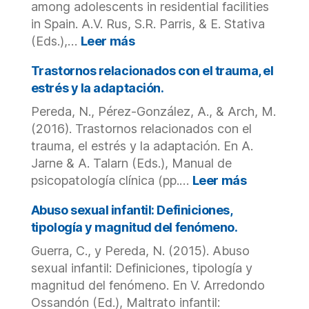
comunitaria
among adolescents in residential facilities
de
in Spain. A.V. Rus, S.R. Parris, & E. Stativa
adolescentes
:
(Eds.),…
Leer más
españoles.
Poly-
victimization
Trastornos relacionados con el trauma, el
and
estrés y la adaptación.
mental
Pereda, N., Pérez-González, A., & Arch, M.
health
(2016). Trastornos relacionados con el
problems
among
trauma, el estrés y la adaptación. En A.
adolescents
Jarne & A. Talarn (Eds.), Manual de
in
:
psicopatología clínica (pp.…
Leer más
residential
Trastorno
facilities
relaciona
Abuso sexual infantil: Definiciones,
in
con
tipología y magnitud del fenómeno.
Spain.
el
Guerra, C., y Pereda, N. (2015). Abuso
trauma,
sexual infantil: Definiciones, tipología y
el
estrés
magnitud del fenómeno. En V. Arredondo
y
Ossandón (Ed.), Maltrato infantil: