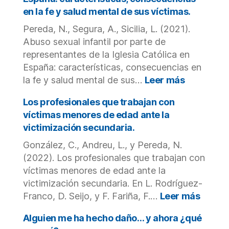
actuación.
en la fe y salud mental de sus víctimas.
Pereda, N., Segura, A., Sicilia, L. (2021).
Abuso sexual infantil por parte de
representantes de la Iglesia Católica en
España: características, consecuencias en
:
la fe y salud mental de sus…
Leer más
Abuso
sexual
Los profesionales que trabajan con
infantil
víctimas menores de edad ante la
por
victimización secundaria.
parte
González, C., Andreu, L., y Pereda, N.
de
represent
(2022). Los profesionales que trabajan con
de
víctimas menores de edad ante la
la
victimización secundaria. En L. Rodríguez-
Iglesia
:
Franco, D. Seijo, y F. Fariña, F.…
Leer más
Católica
Los
en
profes
Alguien me ha hecho daño… y ahora ¿qué
España:
que