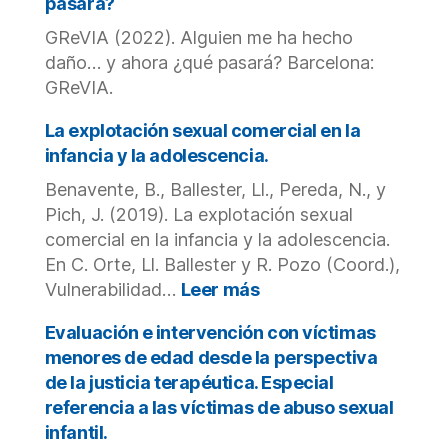
pasará?
caracterís
trabaj
consecue
GReVIA (2022). Alguien me ha hecho
con
en
daño… y ahora ¿qué pasará? Barcelona:
víctim
la
menor
GReVIA.
fe
de
y
La explotación sexual comercial en la
edad
salud
ante
infancia y la adolescencia.
mental
la
Benavente, B., Ballester, Ll., Pereda, N., y
de
victim
sus
Pich, J. (2019). La explotación sexual
secund
víctimas.
comercial en la infancia y la adolescencia.
En C. Orte, Ll. Ballester y R. Pozo (Coord.),
:
Vulnerabilidad…
Leer más
La
explotación
Evaluación e intervención con víctimas
sexual
menores de edad desde la perspectiva
comercial
de la justicia terapéutica. Especial
en
referencia a las víctimas de abuso sexual
la
infantil.
infancia