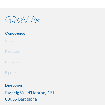
través
de
Internet:
Descripc
y
caracterí
de
Conócenos
las
Valores
víctimas
de
Proyectos
«online
grooming
Recursos
Equipos
Dirección
Passeig Vall d’Hebron, 171
08035 Barcelona