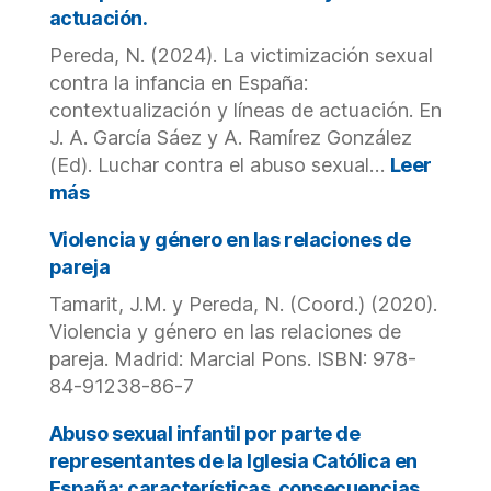
programas
actuación.
internacionales
Pereda, N. (2024). La victimización sexual
de
formación
contra la infancia en España:
del
contextualización y líneas de actuación. En
profesorado
J. A. García Sáez y A. Ramírez González
en
(Ed). Luchar contra el abuso sexual…
Leer
abuso
:
más
sexual
La
infantil.
victimización
Violencia y género en las relaciones de
sexual
pareja
contra
Tamarit, J.M. y Pereda, N. (Coord.) (2020).
la
Violencia y género en las relaciones de
infancia
en
pareja. Madrid: Marcial Pons. ISBN: 978-
España:
84-91238-86-7
contextualización
y
Abuso sexual infantil por parte de
líneas
representantes de la Iglesia Católica en
de
España: características, consecuencias