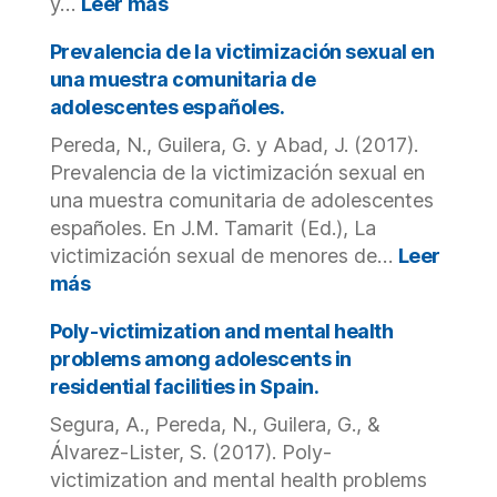
:
y…
Leer más
Victimización
sexual
Prevalencia de la victimización sexual en
de
una muestra comunitaria de
menores:
adolescentes españoles.
aproximación
Pereda, N., Guilera, G. y Abad, J. (2017).
teórica
y
Prevalencia de la victimización sexual en
estado
una muestra comunitaria de adolescentes
actual
españoles. En J.M. Tamarit (Ed.), La
de
victimización sexual de menores de…
Leer
la
:
más
investigación.
Prevalencia
de
Poly-victimization and mental health
la
problems among adolescents in
victimización
residential facilities in Spain.
sexual
Segura, A., Pereda, N., Guilera, G., &
en
una
Álvarez-Lister, S. (2017). Poly-
muestra
victimization and mental health problems