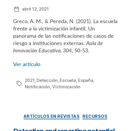
abril 12, 2021
Fecha
de
Greco, A. M., & Pereda, N. (2021). La escuela
la
entrada
frente a la victimización infantil. Un
panorama de las notificaciones de casos de
riesgo a instituciones externas.
Aula de
Innovación Educativa, 304
, 50-53.
Ver artículo
2021
,
Detección
,
Escuela
,
España
,
Etiquetas
Notificación
,
Victimización
Categorías
ARTÍCULOS EN REVISTAS
RECURSOS