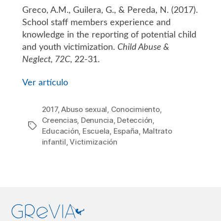
de
Greco, A.M., Guilera, G., & Pereda, N. (2017).
la
entrada
School staff members experience and
knowledge in the reporting of potential child
and youth victimization.
Child Abuse &
Neglect, 72C
, 22-31.
Ver artículo
2017
,
Abuso sexual
,
Conocimiento
,
Creencias
,
Denuncia
,
Detección
,
Etiquetas
Educación
,
Escuela
,
España
,
Maltrato
infantil
,
Victimización