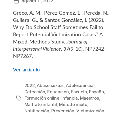
agosto 11, 2022
Fecha
de
Greco, A. M., Pérez Gómez, E., Pereda, N.,
la
entrada
Guilera, G., & Santos González, I. (2022).
Why Do School Staff Sometimes Fail to
Report Potential Victimization Cases? A
Mixed-Methods Study.
Journal of
Interpersonal Violence, 37
(9-10), NP7242–
NP7267.
Ver artículo
2022
,
Abuso sexual
,
Adolescencia
,
Detección
,
Educación
,
Escuela
,
España
,
Formación online
,
Infancia
,
Maestros
,
Etiquetas
Maltrato infantil
,
Método mixto
,
Notificación
,
Prevención
,
Victimización