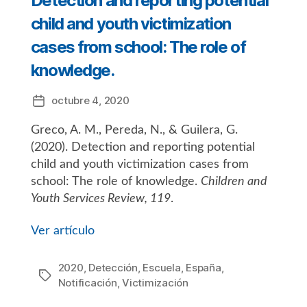
Detection and reporting potential
child and youth victimization
cases from school: The role of
knowledge.
octubre 4, 2020
Fecha
de
Greco, A. M., Pereda, N., & Guilera, G.
la
entrada
(2020). Detection and reporting potential
child and youth victimization cases from
school: The role of knowledge.
Children and
Youth Services Review, 119
.
Ver artículo
2020
,
Detección
,
Escuela
,
España
,
Etiquetas
Notificación
,
Victimización