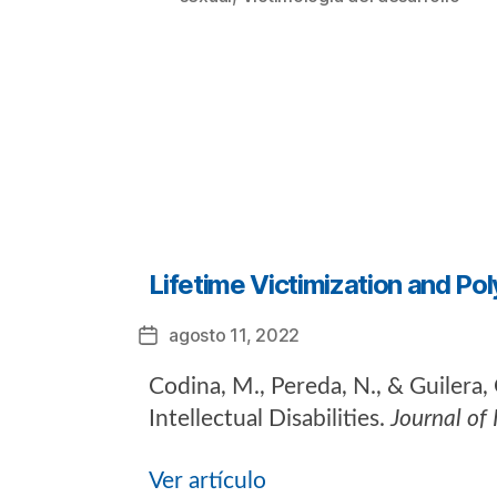
Categorías
Lifetime Victimization and Poly
agosto 11, 2022
Fecha
de
Codina, M., Pereda, N., & Guilera,
la
entrada
Intellectual Disabilities.
Journal of 
Ver artículo