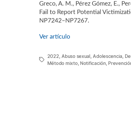
Greco, A. M., Pérez Gómez, E., Per
la
entrada
Fail to Report Potential Victimiz
NP7242–NP7267.
Ver artículo
2022
,
Abuso sexual
,
Adolescencia
,
De
Etiquetas
Método mixto
,
Notificación
,
Prevenció
Categorías