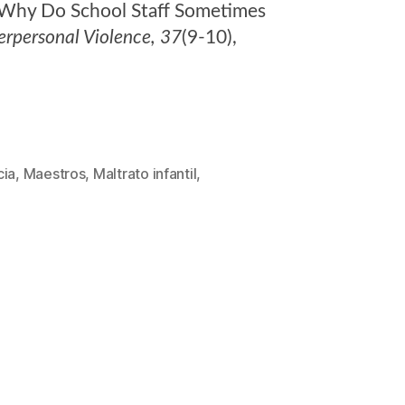
2). Why Do School Staff Sometimes
terpersonal Violence, 37
(9-10),
cia
,
Maestros
,
Maltrato infantil
,