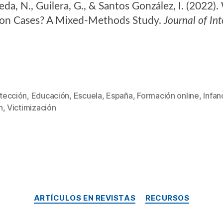
eda, N., Guilera, G., & Santos González, I. (202
ation Cases? A Mixed-Methods Study.
Journal of In
tección
,
Educación
,
Escuela
,
España
,
Formación online
,
Infan
n
,
Victimización
ARTÍCULOS EN REVISTAS
RECURSOS