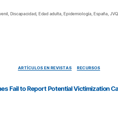
venil
,
Discapacidad
,
Edad adulta
,
Epidemiología
,
España
,
JVQ
ARTÍCULOS EN REVISTAS
RECURSOS
s Fail to Report Potential Victimization