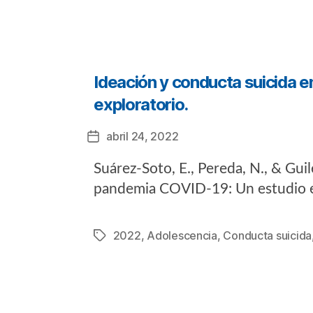
Categorías
Ideación y conducta suicida 
exploratorio.
abril 24, 2022
Fecha
de
Suárez-Soto, E., Pereda, N., & Gui
la
entrada
pandemia COVID-19: Un estudio e
2022
,
Adolescencia
,
Conducta suicida
Etiquetas