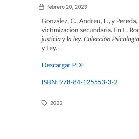
febrero 20, 2023
Fecha
de
González, C., Andreu, L., y Pereda
la
entrada
victimización secundaria. En L. Rodr
justicia y la ley. Colección Psicologí
y Ley.
Descargar PDF
ISBN: 978-84-125553-3-2
2022
Etiquetas