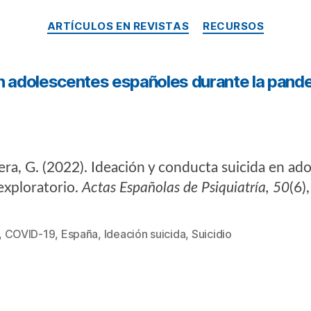
ARTÍCULOS EN REVISTAS
RECURSOS
en adolescentes españoles durante la pand
lera, G. (2022). Ideación y conducta suicida en a
xploratorio.
Actas Españolas de Psiquiatría, 50
(6)
,
COVID-19
,
España
,
Ideación suicida
,
Suicidio