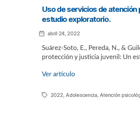
Uso de servicios de atención p
estudio exploratorio.
abril 24, 2022
Fecha
de
Suárez-Soto, E., Pereda, N., & Gui
la
entrada
protección y justicia juvenil: Un e
Ver artículo
2022
,
Adolescencia
,
Atención psicoló
Etiquetas