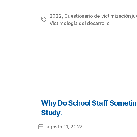
2022
,
Cuestionario de victimización ju
Etiquetas
Victimología del desarrollo
Categorías
Why Do School Staff Sometime
Study.
agosto 11, 2022
Fecha
de