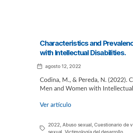
Categorías
Characteristics and Prevalen
with Intellectual Disabilities.
agosto 12, 2022
Fecha
de
Codina, M., & Pereda, N. (2022). 
la
entrada
Men and Women with Intellectual 
Ver artículo
2022
,
Abuso sexual
,
Cuestionario de vi
Etiquetas
sexual
,
Victimología del desarrollo