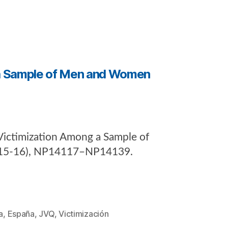
g a Sample of Men and Women
 Victimization Among a Sample of
15-16), NP14117–NP14139.
a
,
España
,
JVQ
,
Victimización