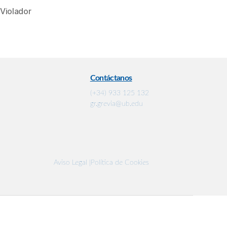
Violador
Contáctanos
(+34) 933 125 132
gr.grevia@ub.edu
Aviso Legal |
Política de Cookies