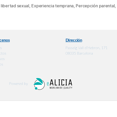
 libertad sexual
,
Experiencia temprana
,
Percepción parental
,
cenos
Dirección
es
Passeig Vall d’Hebron, 171
ctos
08035 Barcelona
sos
os
Powered by