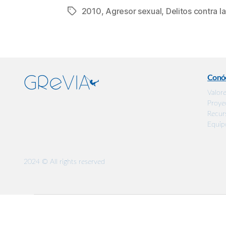
2010
,
Agresor sexual
,
Delitos contra la
Etiquetas
Conó
Valor
Proye
Recur
Equip
2024 © All rights reserved