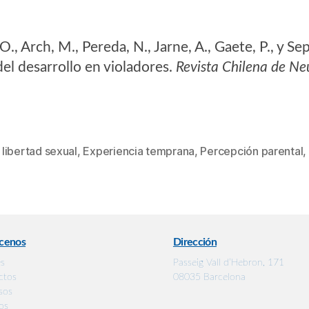
, O., Arch, M., Pereda, N., Jarne, A., Gaete, P., y 
el desarrollo en violadores.
Revista Chilena de Ne
 libertad sexual
,
Experiencia temprana
,
Percepción parental
,
cenos
Dirección
es
Passeig Vall d’Hebron, 171
ctos
08035 Barcelona
sos
os