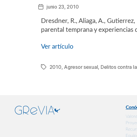
junio 23, 2010
Fecha
de
Dresdner, R., Aliaga, A., Gutierrez
la
entrada
parental temprana y experiencias d
Ver artículo
2010
,
Agresor sexual
,
Delitos contra la
Etiquetas
Conó
Valor
Proye
Recur
Equip