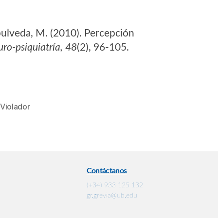
Sepulveda, M. (2010). Percepción
uro-psiquiatría, 48
(2), 96-105.
Violador
Contáctanos
(+34) 933 125 132
gr.grevia@ub.edu