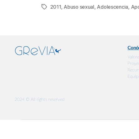
2011
,
Abuso sexual
,
Adolescencia
,
Apo
Etiquetas
Conó
Valor
Proye
Recur
Equip
2024 © All rights reserved