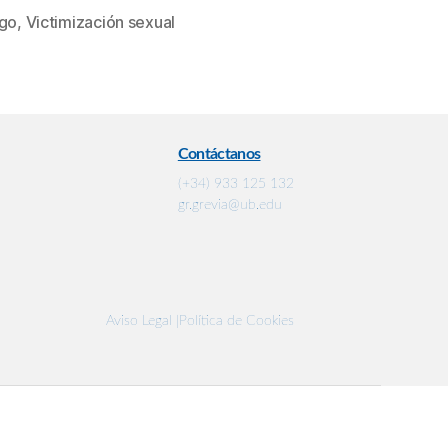
sgo
,
Victimización sexual
Contáctanos
(+34) 933 125 132
gr.grevia@ub.edu
Aviso Legal |
Política de Cookies