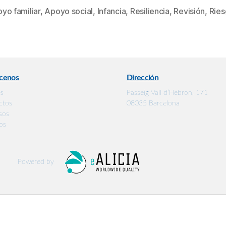
yo familiar
,
Apoyo social
,
Infancia
,
Resiliencia
,
Revisión
,
Rie
cenos
Dirección
es
Passeig Vall d’Hebron, 171
ctos
08035 Barcelona
sos
os
Powered by