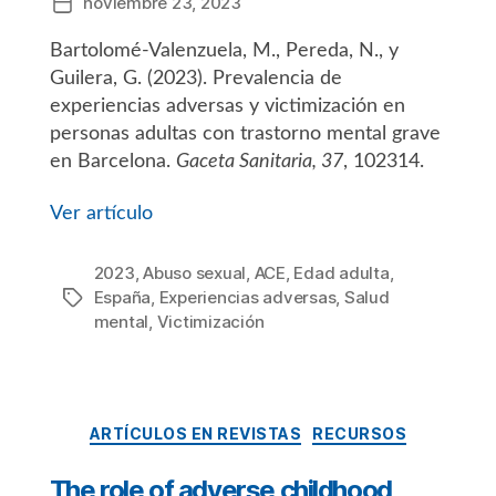
noviembre 23, 2023
Fecha
de
Bartolomé-Valenzuela, M., Pereda, N., y
la
entrada
Guilera, G. (2023). Prevalencia de
experiencias adversas y victimización en
personas adultas con trastorno mental grave
en Barcelona.
Gaceta Sanitaria, 37
, 102314.
Ver artículo
2023
,
Abuso sexual
,
ACE
,
Edad adulta
,
España
,
Experiencias adversas
,
Salud
Etiquetas
mental
,
Victimización
Categorías
ARTÍCULOS EN REVISTAS
RECURSOS
The role of adverse childhood