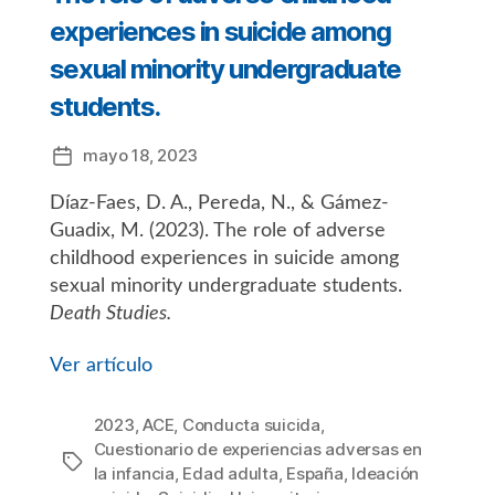
experiences in suicide among
sexual minority undergraduate
students.
mayo 18, 2023
Fecha
de
Díaz-Faes, D. A., Pereda, N., & Gámez-
la
entrada
Guadix, M. (2023). The role of adverse
childhood experiences in suicide among
sexual minority undergraduate students.
Death Studies.
Ver artículo
2023
,
ACE
,
Conducta suicida
,
Cuestionario de experiencias adversas en
Etiquetas
la infancia
,
Edad adulta
,
España
,
Ideación