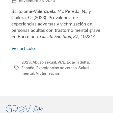
noviembre 23, 2023
Fecha
de
Bartolomé-Valenzuela, M., Pereda, N., y
la
entrada
Guilera, G. (2023). Prevalencia de
experiencias adversas y victimización en
personas adultas con trastorno mental grave
en Barcelona.
Gaceta Sanitaria, 37
, 102314.
Ver artículo
2023
,
Abuso sexual
,
ACE
,
Edad adulta
,
España
,
Experiencias adversas
,
Salud
Etiquetas
mental
,
Victimización