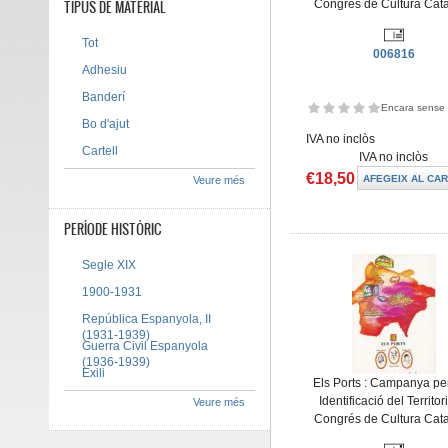
TIPUS DE MATERIAL
Congrés de Cultura Cat
Tot
006816
Adhesiu
Banderí
Encara sense 
Bo d'ajut
IVA no inclòs
Cartell
IVA no inclòs
€18,50
Veure més
PERÍODE HISTÒRIC
Segle XIX
1900-1931
República Espanyola, II
(1931-1939)
Guerra Civil Espanyola
(1936-1939)
Exili
Els Ports : Campanya per
Identificació del Territor
Veure més
Congrés de Cultura Cat