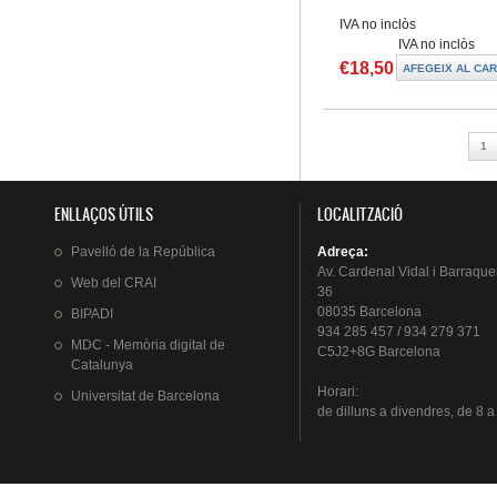
IVA no inclòs
IVA no inclòs
€18,50
Pàgines
1
ENLLAÇOS ÚTILS
LOCALITZACIÓ
Pavelló
de la
República
Adreça
:
Av.
Cardenal
Vidal i
Barraque
Web del
CRAI
36
08035 Barcelona
BIPADI
934 285 457 / 934 279 371
MDC - Memòria digital de
C5J2+8G Barcelona
Catalunya
Horari
:
Universitat
de Barcelona
de
dilluns
a
divendres
, de 8 a