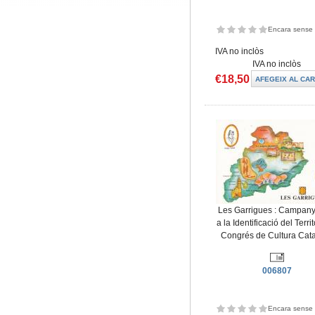
Encara sense 
IVA no inclòs
IVA no inclòs
€18,50
Les Garrigues : Campany
a la Identificació del Territ
Congrés de Cultura Cat
006807
Encara sense 