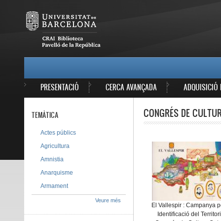
Vés al contingut
MAIN MENU
PRESENTACIÓ
CERCA AVANÇADA
ADQUISICIÓ 
CONGRÉS DE CULTURA
TEMÀTICA
Actes públics
Agricultura
Amnistia
Anarquisme
Armament
Veure més
El Vallespir : Campanya p
Identificació del Territor