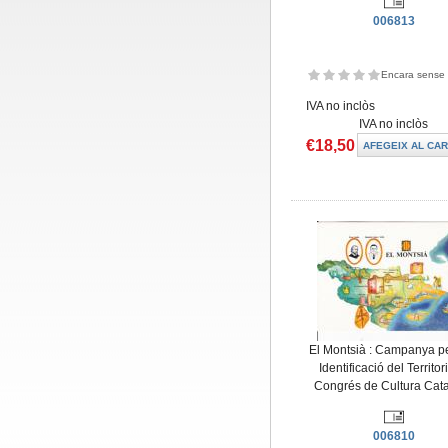
006813
Encara sense 
IVA no inclòs
IVA no inclòs
€18,50
El Montsià : Campanya pe
Identificació del Territor
Congrés de Cultura Cat
006810