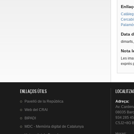
Enllaç
Catàleg 
Cercabi
Palamós
Data d
dimarts
Nota l
Les imat
exprés p
ENLLAÇOS ÚTILS
LOCALITZA
Pavelló
de la
República
Adreça
:
Av.
Carden
Web del
CRAI
08035 Bar
934 285 45
BIPADI
C5J2+8G B
MDC - Memòria digital de Catalunya
Horari
: