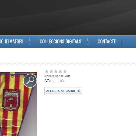
IÓ D'IMATGES
COL·LECCIONS DIGITALS
CONTACTE
Encara sense vots
IVA no inclòs