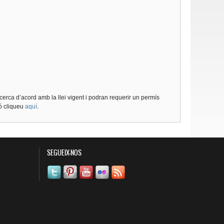
cerca d’acord amb la llei vigent i podran requerir un permís
ió cliqueu
aquí
.
SEGUEIX-NOS