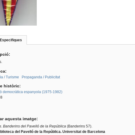
Especifiques
(pestanya
roup
activa)
ipció:
s.
ica:
ia / Turisme
Propaganda / Publicitat
e històric:
ió democràtica espanyola (1975-1982)
78
tar aquesta imatge:
s
.
Banderins del Pavelló de la República
(Banderins 57).
blioteca del Pavelló de la República. Universitat de Barcelona