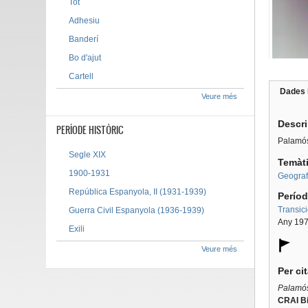
Tot
Adhesiu
Banderí
Bo d'ajut
Cartell
Dades 
Veure més
Tab g
Descr
PERÍODE HISTÒRIC
Palamó
Segle XIX
Temàt
1900-1931
Geograf
República Espanyola, II (1931-1939)
Períod
Transic
Guerra Civil Espanyola (1936-1939)
Any 19
Exili
Veure més
Per ci
Palamó
CRAI Bi