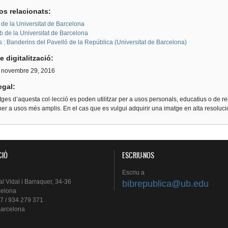
os relacionats:
de la Universitat de Barcelona
b de la Universitat de Barcelona
 : Banderins del Pavelló de la República (Universitat de Barcelona)
e digitalització:
, novembre 29, 2016
egal:
ges d’aquesta col·lecció es poden utilitzar per a usos personals, educatius o de re
er a usos més amplis. En el cas que es vulgui adquirir una imatge en alta resoluc
CIÓ
ESCRIU-NOS
Escriu
a
al
Vidal i
Barraquer
, 34-36
bibrepublica@ub.edu
celona
7 / 934 279 371
arcelona