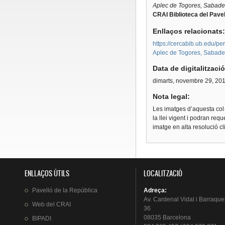
Aplec de Togores, Sabadel
CRAI Biblioteca del Pavel
Enllaços relacionats
https://cercabib.ub.edu
Aplec de Togores, Sabadell
Data de digitalitzaci
dimarts, novembre 29, 20
Nota legal:
Les imatges d’aquesta col·
la llei vigent i podran req
imatge en alta resolució c
ENLLAÇOS ÚTILS
LOCALITZACIÓ
Pavelló
de la
República
Adreça
:
Av.
Cardenal
Vidal i
Barraque
Web del
CRAI
36
08035 Barcelona
BIPADI