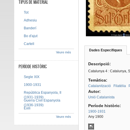
TIPUS DE MATERIAL
Tot
Adhesiu
Banderí
Bo d'ajut
Cartell
Dades Especifiques
(pes
Veure més
Tab group
activ
Descripció:
PERÍODE HISTÒRIC
Catalunya 4 : Catalunya, S
Segle XIX
Temàtica:
1900-1931
Catalanització
Filatèlia
Autor:
República Espanyola, II
(1931-1939)
Unió Catalanista
Guerra Civil Espanyola
(1936-1939)
Període històric:
Exili
1900-1931
Any 1900
Veure més