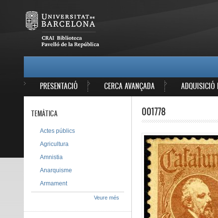
Vés al contingut
MAIN MENU
PRESENTACIÓ
CERCA AVANÇADA
ADQUISICIÓ 
001778
TEMÀTICA
Actes públics
Agricultura
Amnistia
Anarquisme
Armament
Veure més